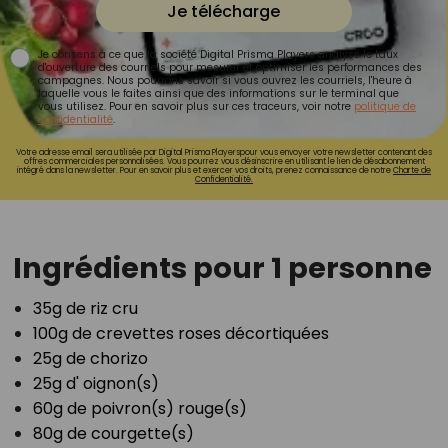
Je télécharge
Je consens à ce que la société Digital Prisma Players analyse le taux
d'ouverture des courriels pour mesurer et optimiser les performances des
campagnes. Nous pourrons savoir si vous ouvrez les courriels, l'heure à
laquelle vous le faites ainsi que des informations sur le terminal que
vous utilisez. Pour en savoir plus sur ces traceurs, voir notre
politique de
confidentialité
.
Votre adresse email sera utilisée par Digital Prisma Playerspour vous envoyer votre newsletter contenant des
offres commerciales personnalisées. Vous pourrez vous désinscrire en utilisant le lien de désabonnement
intégré dans la newsletter. Pour en savoir plus et exercer vos droits, prenez connaissance de notre
Charte de
Confidentialité.
Ingrédients pour 1 personne
35g de riz cru⁣
100g de crevettes roses décortiquées⁣
25g de chorizo⁣
25g d' oignon(s)⁣
60g de poivron(s) rouge(s)⁣
80g de courgette(s)⁣