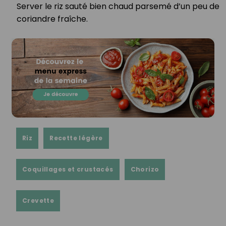
Server le riz sauté bien chaud parsemé d’un peu de
coriandre fraîche.⁣
Riz
Recette légère
Coquillages et crustacés
Chorizo
Crevette