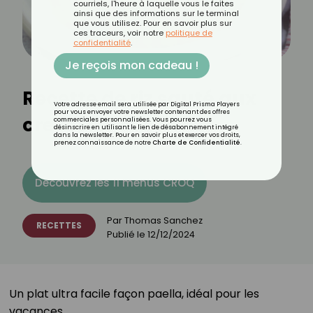
courriels, l'heure à laquelle vous le faites
ainsi que des informations sur le terminal
que vous utilisez. Pour en savoir plus sur
ces traceurs, voir notre
politique de
confidentialité
.
Je reçois mon cadeau !
Recette de riz sauté aux
Votre adresse email sera utilisée par Digital Prisma Players
pour vous envoyer votre newsletter contenant des offres
crevettes et chorizo
commerciales personnalisées. Vous pourrez vous
désinscrire en utilisant le lien de désabonnement intégré
dans la newsletter. Pour en savoir plus et exercer vos droits,
prenez connaissance de notre
Charte de Confidentialité
.
Découvrez les 11 menus CROQ
Par
Thomas Sanchez
RECETTES
Publié le
12/12/2024
Un plat ultra facile façon paella, idéal pour les
vacances.