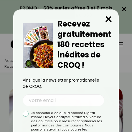
×
PROMO : -60% sur les offres 3 et 6 mois
×
avec le code CROQ60
Recevez
VOIR LA PROMO
gratuitement
180 recettes
inédites de
Accueil
Actus
Recettes
CROQ !
Recette De Riz Sauté Aux Crevettes Et Chorizo
Ainsi que la newsletter promotionnelle
de CROQ.
Je consens à ce que la société Digital
Prisma Players analyse le taux d'ouverture
des courriels pour mesurer et optimiser les
performances des campagnes. Nous
pourrons savoir si vous ouvrez les