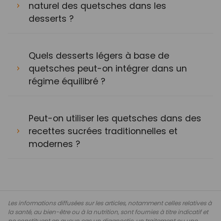
naturel des quetsches dans les
desserts ?
Quels desserts légers à base de
quetsches peut-on intégrer dans un
régime équilibré ?
Peut-on utiliser les quetsches dans des
recettes sucrées traditionnelles et
modernes ?
Les informations diffusées sur les articles, notamment celles relatives à
la santé, au bien-être ou à la nutrition, sont fournies à titre indicatif et
ne constituent en aucun cas un diagnostic, un traitement ou une