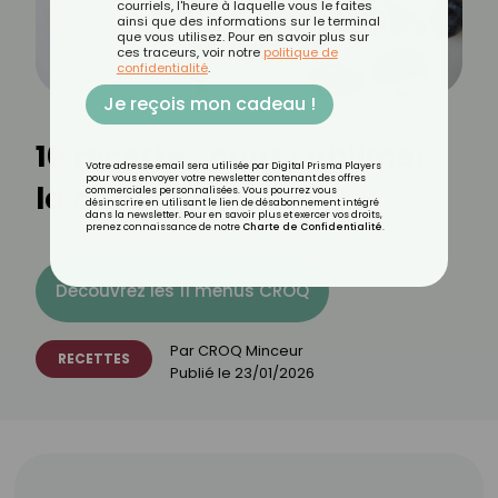
courriels, l'heure à laquelle vous le faites
ainsi que des informations sur le terminal
que vous utilisez. Pour en savoir plus sur
ces traceurs, voir notre
politique de
confidentialité
.
Je reçois mon cadeau !
10 recettes pour sublimer
Votre adresse email sera utilisée par Digital Prisma Players
pour vous envoyer votre newsletter contenant des offres
la quetsche
commerciales personnalisées. Vous pourrez vous
désinscrire en utilisant le lien de désabonnement intégré
dans la newsletter. Pour en savoir plus et exercer vos droits,
prenez connaissance de notre
Charte de Confidentialité
.
Découvrez les 11 menus CROQ
Par
CROQ Minceur
RECETTES
Publié le
23/01/2026