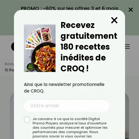
×
PROMO : -60% sur les offres 3 et 6 mois
×
avec le code CROQ60
Recevez
VOIR LA PROMO
gratuitement
180 recettes
inédites de
Accueil
Actus
Recettes
CROQ !
10 Recettes Pour Sublimer La Quetsche
Ainsi que la newsletter promotionnelle
de CROQ.
Je consens à ce que la société Digital
Prisma Players analyse le taux d'ouverture
des courriels pour mesurer et optimiser les
performances des campagnes. Nous
pourrons savoir si vous ouvrez les