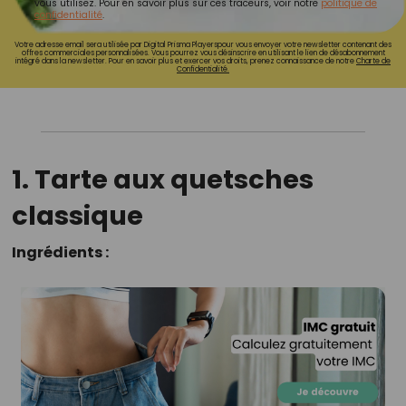
vous utilisez. Pour en savoir plus sur ces traceurs, voir notre
politique de
confidentialité
.
Votre adresse email sera utilisée par Digital Prisma Playerspour vous envoyer votre newsletter contenant des
offres commerciales personnalisées. Vous pourrez vous désinscrire en utilisant le lien de désabonnement
intégré dans la newsletter. Pour en savoir plus et exercer vos droits, prenez connaissance de notre
Charte de
Confidentialité.
1. Tarte aux quetsches
classique
Ingrédients :