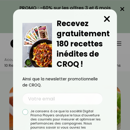
×
PROMO : -60% sur les offres 3 et 6 mois
×
avec le code CROQ60
Recevez
VOIR LA PROMO
gratuitement
180 recettes
inédites de
Accueil
Actus
Recettes
CROQ !
10 Recettes Savoureuses De Bricks Pour Toutes Les Occasions
Ainsi que la newsletter promotionnelle
de CROQ.
Je consens à ce que la société Digital
Prisma Players analyse le taux d'ouverture
des courriels pour mesurer et optimiser les
performances des campagnes. Nous
pourrons savoir si vous ouvrez les