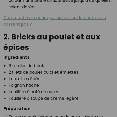
ou dans une poêle antiadhésive jusqu’à ce qu’elles
soient dorées.
Comment faire pour que les feuilles de brick ne se
cassent pas ?
2. Bricks au poulet et aux
épices
Ingrédients
6 feuilles de brick
2 filets de poulet cuits et émiettés
1 carotte râpée
1 oignon haché
1 cuillère à café de curry
1 cuillère à soupe de crème légère
Préparation
Faites revenir l’oignon avec le curry, ajoutez le