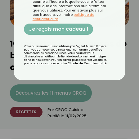
courriels, l'heure à laquelle vous le faites
ainsi que des informations sur le terminal
que vous utilisez. Pour en savoir plus sur
ces traceurs, voir notre
politique de
confidentialité
.
Je reçois mon cadeau !
10 recettes savoureuses de
Votre adresse email sera utilisée par Digital Prisma Players
pour vous envoyer votre newsletter contenant des offres
bricks pour toutes les
commerciales personnalisées. Vous pourrez vous
désinscrire en utilisant le lien de désabonnement intégré
dans la newsletter. Pour en savoir plus et exercer vos droits,
occasions
prenez connaissance de notre
Charte de Confidentialité
.
Découvrez les 11 menus CROQ
Par
CROQ Cuisine
RECETTES
Publié le
11/02/2025