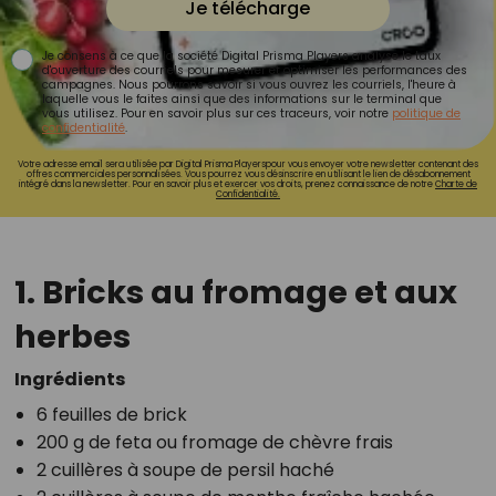
Je télécharge
Je consens à ce que la société Digital Prisma Players analyse le taux
d'ouverture des courriels pour mesurer et optimiser les performances des
campagnes. Nous pourrons savoir si vous ouvrez les courriels, l'heure à
laquelle vous le faites ainsi que des informations sur le terminal que
vous utilisez. Pour en savoir plus sur ces traceurs, voir notre
politique de
confidentialité
.
Votre adresse email sera utilisée par Digital Prisma Playerspour vous envoyer votre newsletter contenant des
offres commerciales personnalisées. Vous pourrez vous désinscrire en utilisant le lien de désabonnement
intégré dans la newsletter. Pour en savoir plus et exercer vos droits, prenez connaissance de notre
Charte de
Confidentialité.
1. Bricks au fromage et aux
herbes
Ingrédients
6 feuilles de brick
200 g de feta ou fromage de chèvre frais
2 cuillères à soupe de persil haché