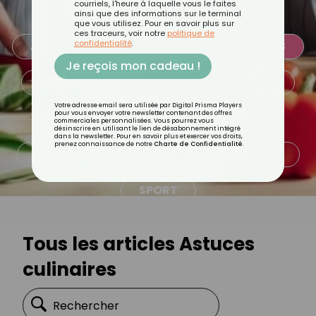
courriels, l'heure à laquelle vous le faites
TOUS
ACTUALITÉS
ainsi que des informations sur le terminal
que vous utilisez. Pour en savoir plus sur
ces traceurs, voir notre
politique de
confidentialité
.
ALIMENTATION
ASTUCES CULINAIRES
Je reçois mon cadeau !
BEAUTÉ
BIEN-ÊTRE
FAMILLE
Votre adresse email sera utilisée par Digital Prisma Players
pour vous envoyer votre newsletter contenant des offres
MINCEUR
PSYCHOLOGIE
commerciales personnalisées. Vous pourrez vous
désinscrire en utilisant le lien de désabonnement intégré
dans la newsletter. Pour en savoir plus et exercer vos droits,
prenez connaissance de notre
Charte de Confidentialité
.
QUOTIDIEN
RECETTES
SANTÉ
SPORT
Tous les articles Astuces
culinaires