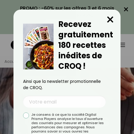
×
PROMO : -60% sur les offres 3 et 6 mois
×
avec le code CROQ60
Recevez
VOIR LA PROMO
gratuitement
180 recettes
inédites de
Accueil
Tag
Astuces Culinaires
CROQ !
Ainsi que la newsletter promotionnelle
de CROQ.
Astuces
culinaires
Je consens à ce que la société Digital
Prisma Players analyse le taux d'ouverture
des courriels pour mesurer et optimiser les
performances des campagnes. Nous
pourrons savoir si vous ouvrez les