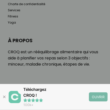
Charte de confidentialité
Services
Fitness
Yoga
À PROPOS
CROQ est un rééquilibrage alimentaire qui vous
aide à planifier vos repas selon 3 objectifs :
minceur, maladie chronique, étapes de vie.
Téléchargez
CROQ !
✕
OUVRIR
100k+