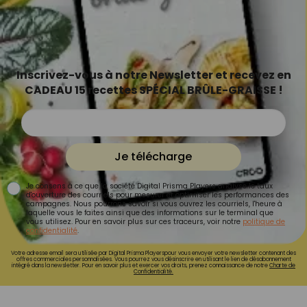
Inscrivez-vous à notre Newsletter et recevez en
CADEAU 15 recettes SPÉCIAL BRÛLE-GRAISSE !
Je télécharge
Je consens à ce que la société Digital Prisma Players analyse le taux
d'ouverture des courriels pour mesurer et optimiser les performances des
campagnes. Nous pourrons savoir si vous ouvrez les courriels, l'heure à
laquelle vous le faites ainsi que des informations sur le terminal que
vous utilisez. Pour en savoir plus sur ces traceurs, voir notre
politique de
confidentialité
.
Votre adresse email sera utilisée par Digital Prisma Playerspour vous envoyer votre newsletter contenant des
offres commerciales personnalisées. Vous pourrez vous désinscrire en utilisant le lien de désabonnement
intégré dans la newsletter. Pour en savoir plus et exercer vos droits, prenez connaissance de notre
Charte de
Confidentialité.