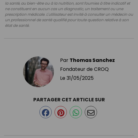
la santé, au bien-être ou à la nutrition, sont fournies à titre indicatif et
ne constituent en aucun cas un diagnostic, un traitement ou une
prescription médicale. L'utilisateur est invité à consulter un médecin ou
un professionnel de santé qualifié pour toute question relative à son
état de santé.
Par
Thomas Sanchez
Fondateur de CROQ
Le
31/05/2025
PARTAGER CET ARTICLE SUR