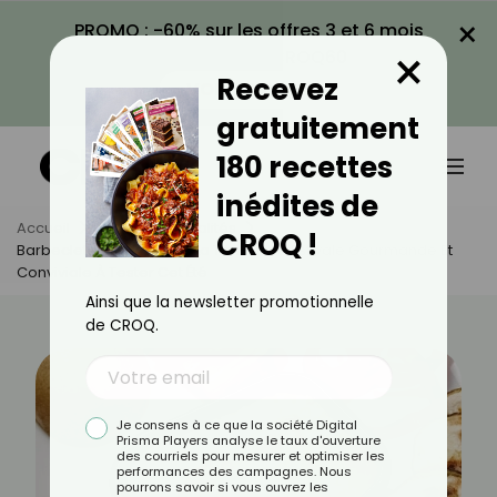
×
PROMO : -60% sur les offres 3 et 6 mois
×
avec le code CROQ60
Recevez
VOIR LA PROMO
gratuitement
180 recettes
inédites de
Accueil
Actus
Actualités
CROQ !
Barbeclette : Découvrez La Tendance Estivale Gourmande Et
Conviviale À Tester Cet Été
Ainsi que la newsletter promotionnelle
de CROQ.
Je consens à ce que la société Digital
Prisma Players analyse le taux d'ouverture
des courriels pour mesurer et optimiser les
performances des campagnes. Nous
pourrons savoir si vous ouvrez les