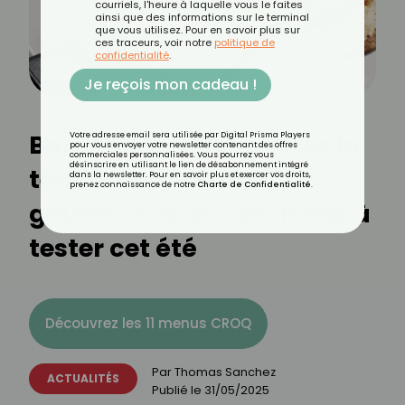
courriels, l'heure à laquelle vous le faites
ainsi que des informations sur le terminal
que vous utilisez. Pour en savoir plus sur
ces traceurs, voir notre
politique de
confidentialité
.
Je reçois mon cadeau !
Barbeclette : Découvrez la
Votre adresse email sera utilisée par Digital Prisma Players
pour vous envoyer votre newsletter contenant des offres
commerciales personnalisées. Vous pourrez vous
désinscrire en utilisant le lien de désabonnement intégré
tendance estivale
dans la newsletter. Pour en savoir plus et exercer vos droits,
prenez connaissance de notre
Charte de Confidentialité
.
gourmande et conviviale à
tester cet été
Découvrez les 11 menus CROQ
Par
Thomas Sanchez
ACTUALITÉS
Publié le
31/05/2025