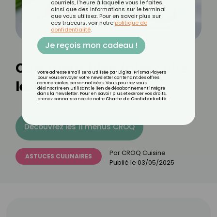
courriels, l'heure à laquelle vous le faites
ainsi que des informations sur le terminal
que vous utilisez. Pour en savoir plus sur
ces traceurs, voir notre
politique de
confidentialité
.
Je reçois mon cadeau !
Comment bien faire cuire
Votre adresse email sera utilisée par Digital Prisma Players
pour vous envoyer votre newsletter contenant des offres
les petits pois ?
commerciales personnalisées. Vous pourrez vous
désinscrire en utilisant le lien de désabonnement intégré
dans la newsletter. Pour en savoir plus et exercer vos droits,
prenez connaissance de notre
Charte de Confidentialité
.
Découvrez les 11 menus CROQ
Par
CROQ Cuisine
ASTUCES CULINAIRES
Publié le
03/05/2025