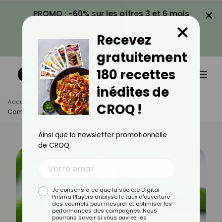
×
PROMO : -60% sur les offres 3 et 6 mois
×
avec le code CROQ60
Recevez
VOIR LA PROMO
gratuitement
180 recettes
inédites de
Accueil
Actus
Astuces Culinaires
CROQ !
Comment Bien Faire Cuire Les Petits Pois ?
Ainsi que la newsletter promotionnelle
de CROQ.
Je consens à ce que la société Digital
Prisma Players analyse le taux d'ouverture
des courriels pour mesurer et optimiser les
performances des campagnes. Nous
pourrons savoir si vous ouvrez les