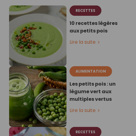
RECETTES
10 recettes légères
aux petits pois
Lire la suite
ALIMENTATION
Les petits pois : un
légume vert aux
multiples vertus
Lire la suite
RECETTES