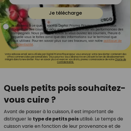
Je télécharge
Je consens à ce que la société Digital Prisma Players analyse le taux
d'ouverture des courriels pour mesurer et optimiser les performances des
campagnes. Nous pourrons savoir si vous ouvrez les courriels, l'heure à
laquelle vous le faites ainsi que des informations sur le terminal que
vous utilisez. Pour en savoir plus sur ces traceurs, voir notre
politique de
confidentialité
.
Votre adresse email sera utilisée par Digital Prisma Playerspour vous envoyer votre newsletter contenant des
offres commerciales personnalisées. Vous pourrez vous désinscrire en utilisant le lien de désabonnement
intégré dans la newsletter. Pour en savoir plus et exercer vos droits, prenez connaissance de notre
Charte de
Confidentialité.
Quels petits pois souhaitez-
vous cuire ?
Avant de passer à la cuisson, il est important de
distinguer le
type de petits pois
utilisé. Le temps de
cuisson varie en fonction de leur provenance et de