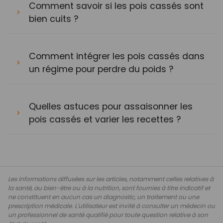
Comment savoir si les pois cassés sont
bien cuits ?
Comment intégrer les pois cassés dans
un régime pour perdre du poids ?
Quelles astuces pour assaisonner les
pois cassés et varier les recettes ?
Les informations diffusées sur les articles, notamment celles relatives à
la santé, au bien-être ou à la nutrition, sont fournies à titre indicatif et
ne constituent en aucun cas un diagnostic, un traitement ou une
prescription médicale. L'utilisateur est invité à consulter un médecin ou
un professionnel de santé qualifié pour toute question relative à son