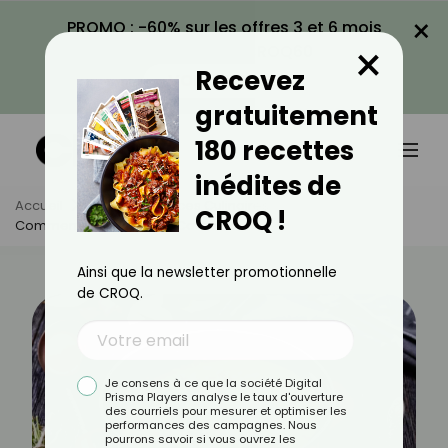
×
PROMO : -60% sur les offres 3 et 6 mois
×
avec le code CROQ60
Recevez
VOIR LA PROMO
gratuitement
180 recettes
inédites de
Accueil
Actus
Astuces Culinaires
CROQ !
Comment Cuire Les Pois Cassés ?
Ainsi que la newsletter promotionnelle
de CROQ.
Je consens à ce que la société Digital
Prisma Players analyse le taux d'ouverture
des courriels pour mesurer et optimiser les
performances des campagnes. Nous
pourrons savoir si vous ouvrez les