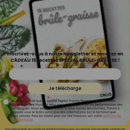
Inscrivez-vous à notre Newsletter et recevez en
CADEAU 15 recettes SPÉCIAL BRÛLE-GRAISSE !
Je télécharge
Je consens à ce que la société Digital Prisma Players analyse le taux
d'ouverture des courriels pour mesurer et optimiser les performances des
campagnes. Nous pourrons savoir si vous ouvrez les courriels, l'heure à
laquelle vous le faites ainsi que des informations sur le terminal que
vous utilisez. Pour en savoir plus sur ces traceurs, voir notre
politique de
confidentialité
.
Votre adresse email sera utilisée par Digital Prisma Playerspour vous envoyer votre newsletter contenant des