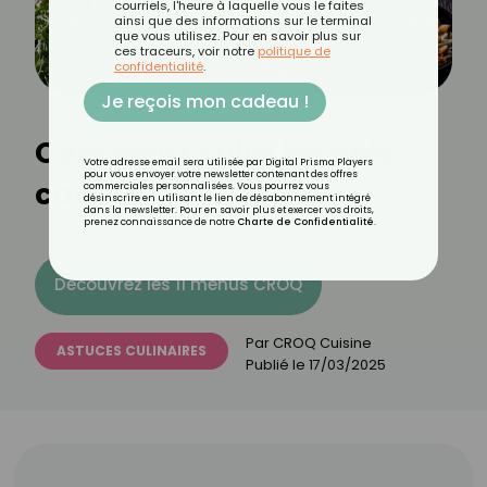
courriels, l'heure à laquelle vous le faites
ainsi que des informations sur le terminal
que vous utilisez. Pour en savoir plus sur
ces traceurs, voir notre
politique de
confidentialité
.
Je reçois mon cadeau !
Comment cuire les pois
Votre adresse email sera utilisée par Digital Prisma Players
pour vous envoyer votre newsletter contenant des offres
cassés ?
commerciales personnalisées. Vous pourrez vous
désinscrire en utilisant le lien de désabonnement intégré
dans la newsletter. Pour en savoir plus et exercer vos droits,
prenez connaissance de notre
Charte de Confidentialité
.
Découvrez les 11 menus CROQ
Par
CROQ Cuisine
ASTUCES CULINAIRES
Publié le
17/03/2025