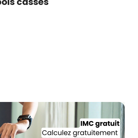
pois cassés
CROQ.
Je consens à ce que la société Digi
Prisma Players analyse le taux d'ou
des courriels pour mesurer et optim
performances des campagnes. No
pourrons savoir si vous ouvrez les co
l'heure à laquelle vous le faites ains
des informations sur le terminal qu
utilisez. Pour en savoir plus sur ces 
voir notre
politique de confidentialit
Je reçois mon cadeau !
Votre adresse email sera utilisée par Digital Prisma Playe
envoyer votre newsletter contenant des offres commercial
personnalisées. Vous pourrez vous désinscrire en utilisan
désabonnement intégré dans la newsletter. Pour en savoi
exercer vos droits, prenez connaissance de notre
Charte 
Confidentialité
.