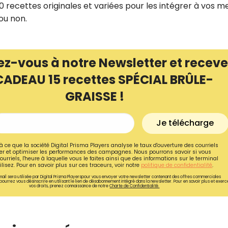
10 recettes originales et variées pour les intégrer à vos 
ou non.
ez-vous à notre Newsletter et receve
CADEAU 15 recettes SPÉCIAL BRÛLE-
GRAISSE !
Je télécharge
à ce que la société Digital Prisma Players analyse le taux d'ouverture des courriels
r et optimiser les performances des campagnes. Nous pourrons savoir si vous
ourriels, l'heure à laquelle vous le faites ainsi que des informations sur le terminal
Recevez gratuitemen
lisez. Pour en savoir plus sur ces traceurs, voir notre
politique de confidentialité
.
ail sera utilisée par Digital Prisma Playerspour vous envoyer votre newsletter contenant des offres commerciales
recettes inédites de
pourrez vous désinscrire en utilisant le lien de désabonnement intégré dans la newsletter. Pour en savoir plus et exerc
vos droits, prenez connaissance de notre
Charte de Confidentialité.
!
Ainsi que la newsletter promotio