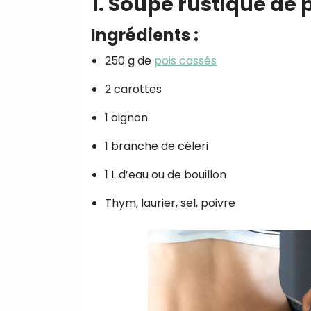
1. Soupe rustique de 
Ingrédients :
250 g de
pois cassés
2 carottes
1 oignon
1 branche de céleri
1 L d’eau ou de bouillon
Thym, laurier, sel, poivre