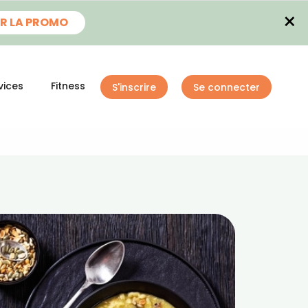
×
R LA PROMO
vices
Fitness
S'inscrire
Se connecter