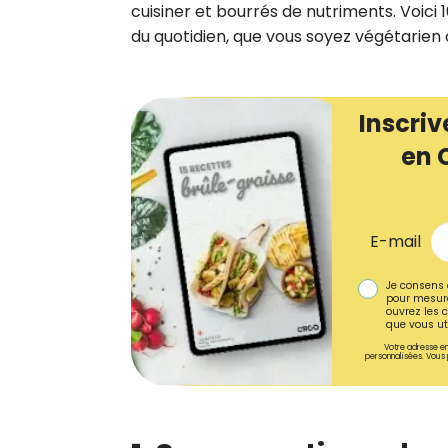
cuisiner et bourrés de nutriments. Voici 
du quotidien, que vous soyez végétarien 
Inscriv
en 
E-mail
Je consens 
pour mesure
ouvrez les c
que vous uti
Votre adresse em
personnalisées. Vous 