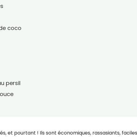
és
 de coco
au persil
douce
r
, et pourtant ! Ils sont économiques, rassasiants, faciles