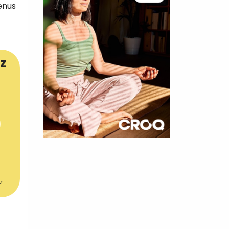
menus
z
×
t 180
 CROQ
er
nnelle de