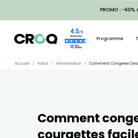
PROMO : -60% s
Programme
T
Accueil
Actus
Alimentation
Comment Congeler Des 
Comment conge
courgettes faci