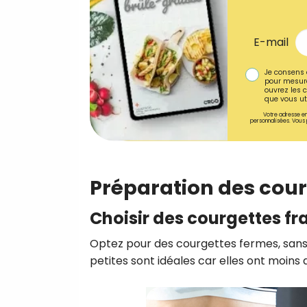
E-mail
Je consens 
pour mesure
ouvrez les c
que vous uti
Votre adresse em
personnalisées. Vous 
Préparation des cou
Choisir des courgettes fr
Optez pour des courgettes fermes, sans 
petites sont idéales car elles ont moins 