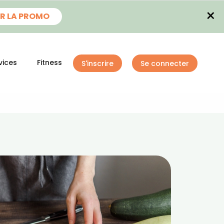
×
R LA PROMO
vices
Fitness
S'inscrire
Se connecter