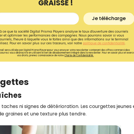
GRAISSE !
Je télécharge
à ce que la société Digital Prisma Players analyse le taux d'ouverture des courriels
r et optimiser les performances des campagnes. Nous pourrons savoir si vous
ourriels, l'heure à laquelle vous le faites ainsi que des informations sur le terminal
lisez. Pour en savoir plus sur ces traceurs, voir notre
politique de confidentialité
.
ail sera utilisée par Digital Prisma Playerspour vous envoyer votre newsletter contenant des offres commerciales
pourrez vous désinscrire en utilisant le lien de désabonnement intégré dans la newsletter. Pour en savoir plus et exerc
vos droits, prenez connaissance de notre
Charte de Confidentialité.
rgettes
aîches
Recevez gratuitemen
taches ni signes de détérioration. Les courgettes jeunes 
recettes inédites de
de graines et une texture plus tendre.
!
Ainsi que la newsletter promotio