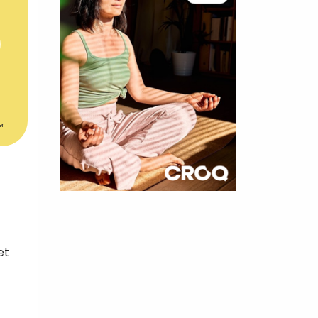
er
×
t 180
et
 CROQ
nnelle de