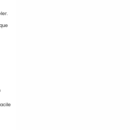
ler.
aque
n
acile