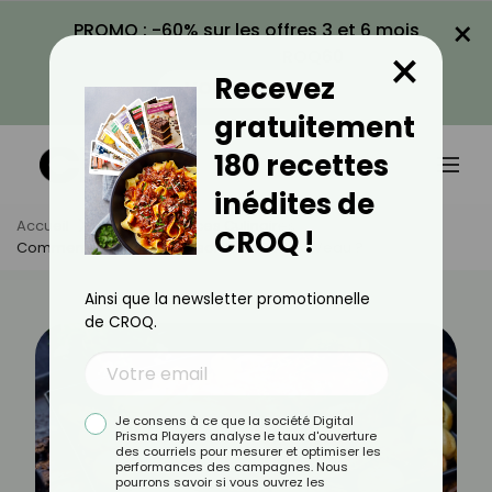
×
PROMO : -60% sur les offres 3 et 6 mois
×
avec le code CROQ60
Recevez
VOIR LA PROMO
gratuitement
180 recettes
inédites de
Accueil
Actus
Astuces Culinaires
CROQ !
Comment Réussir La Cuisson D'un Rôti De Veau ?
Ainsi que la newsletter promotionnelle
de CROQ.
Je consens à ce que la société Digital
Prisma Players analyse le taux d'ouverture
des courriels pour mesurer et optimiser les
performances des campagnes. Nous
pourrons savoir si vous ouvrez les