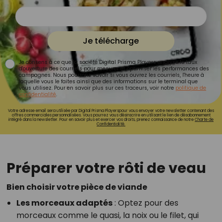
Je télécharge
Je consens à ce que la société Digital Prisma Players analyse le taux
d'ouverture des courriels pour mesurer et optimiser les performances des
campagnes. Nous pourrons savoir si vous ouvrez les courriels, l'heure à
laquelle vous le faites ainsi que des informations sur le terminal que
vous utilisez. Pour en savoir plus sur ces traceurs, voir notre
politique de
confidentialité
.
Votre adresse email sera utilisée par Digital Prisma Playerspour vous envoyer votre newsletter contenant des
offres commerciales personnalisées. Vous pourrez vous désinscrire en utilisant le lien de désabonnement
intégré dans la newsletter. Pour en savoir plus et exercer vos droits, prenez connaissance de notre
Charte de
Confidentialité.
Préparer votre rôti de veau
Bien choisir votre pièce de viande
Les morceaux adaptés
: Optez pour des
morceaux comme le quasi, la noix ou le filet, qui