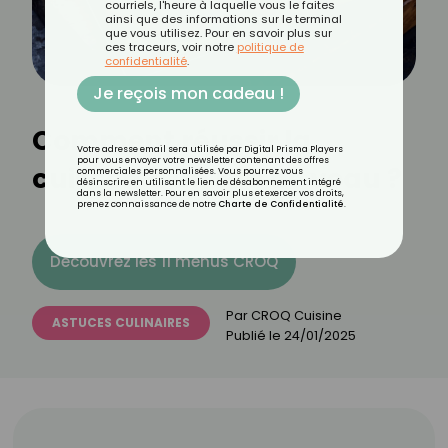
courriels, l'heure à laquelle vous le faites
ainsi que des informations sur le terminal
que vous utilisez. Pour en savoir plus sur
ces traceurs, voir notre
politique de
confidentialité
.
Je reçois mon cadeau !
Comment réussir la
Votre adresse email sera utilisée par Digital Prisma Players
pour vous envoyer votre newsletter contenant des offres
cuisson d'un rôti de veau ?
commerciales personnalisées. Vous pourrez vous
désinscrire en utilisant le lien de désabonnement intégré
dans la newsletter. Pour en savoir plus et exercer vos droits,
prenez connaissance de notre
Charte de Confidentialité
.
Découvrez les 11 menus CROQ
Par
CROQ Cuisine
ASTUCES CULINAIRES
Publié le
24/01/2025