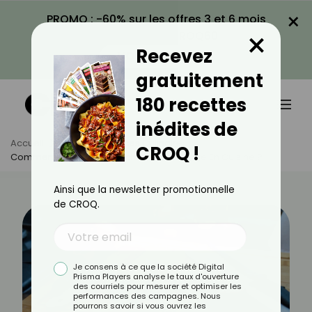
×
PROMO : -60% sur les offres 3 et 6 mois
×
avec le code CROQ60
Recevez
VOIR LA PROMO
gratuitement
180 recettes
inédites de
Accueil
Actus
Astuces Culinaires
CROQ !
Comment Utiliser Les Épluchures D’asperge En Cuisine ?
Ainsi que la newsletter promotionnelle
de CROQ.
Je consens à ce que la société Digital
Prisma Players analyse le taux d'ouverture
des courriels pour mesurer et optimiser les
performances des campagnes. Nous
pourrons savoir si vous ouvrez les