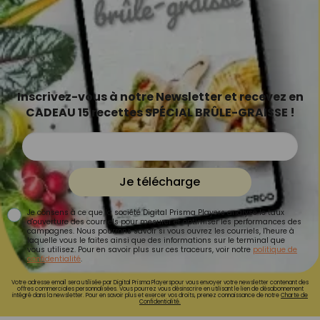
Inscrivez-vous à notre Newsletter et recevez en
CADEAU 15 recettes SPÉCIAL BRÛLE-GRAISSE !
Je télécharge
Je consens à ce que la société Digital Prisma Players analyse le taux
d'ouverture des courriels pour mesurer et optimiser les performances des
campagnes. Nous pourrons savoir si vous ouvrez les courriels, l'heure à
laquelle vous le faites ainsi que des informations sur le terminal que
vous utilisez. Pour en savoir plus sur ces traceurs, voir notre
politique de
confidentialité
.
Votre adresse email sera utilisée par Digital Prisma Playerspour vous envoyer votre newsletter contenant des
offres commerciales personnalisées. Vous pourrez vous désinscrire en utilisant le lien de désabonnement
intégré dans la newsletter. Pour en savoir plus et exercer vos droits, prenez connaissance de notre
Charte de
Confidentialité.