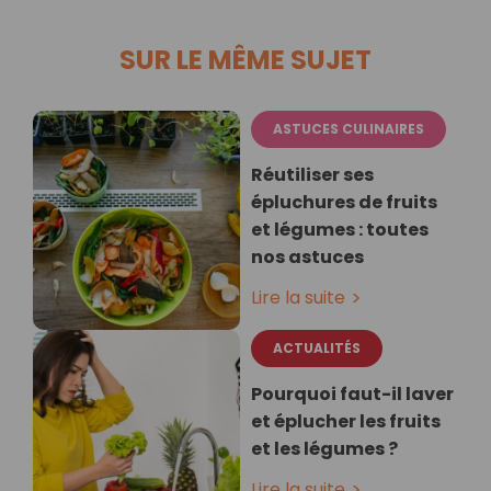
SUR LE MÊME SUJET
ASTUCES CULINAIRES
Réutiliser ses
épluchures de fruits
et légumes : toutes
nos astuces
Lire la suite
ACTUALITÉS
Pourquoi faut-il laver
et éplucher les fruits
et les légumes ?
Lire la suite