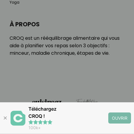
Yoga
À PROPOS
CROQ est un rééquilibrage alimentaire qui vous
aide à planifier vos repas selon 3 objectifs :
minceur, maladie chronique, étapes de vie.
Téléchargez
CROQ !
✕
OUVRIR
100k+