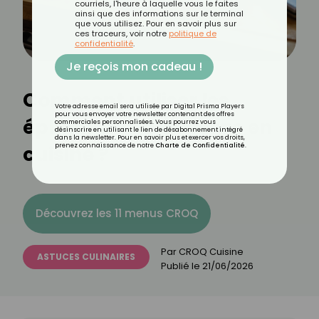
courriels, l'heure à laquelle vous le faites
ainsi que des informations sur le terminal
que vous utilisez. Pour en savoir plus sur
ces traceurs, voir notre
politique de
confidentialité
.
Je reçois mon cadeau !
Comment utiliser les
Votre adresse email sera utilisée par Digital Prisma Players
pour vous envoyer votre newsletter contenant des offres
épluchures d’asperge en
commerciales personnalisées. Vous pourrez vous
désinscrire en utilisant le lien de désabonnement intégré
dans la newsletter. Pour en savoir plus et exercer vos droits,
cuisine ?
prenez connaissance de notre
Charte de Confidentialité
.
Découvrez les 11 menus CROQ
Par
CROQ Cuisine
ASTUCES CULINAIRES
Publié le
21/06/2026