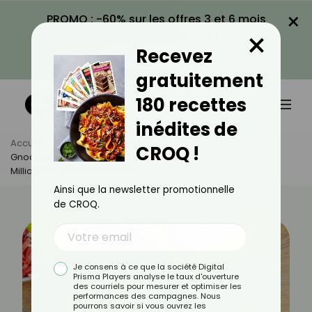
×
PROMO : -60% sur les offres 3 et 6 mois
×
avec le code CROQ60
Recevez
VOIR LA PROMO
gratuitement
180 recettes
inédites de
Accueil
Actus
Actualités
CROQ !
Gnocchis En Supermarché : 3 Marques À Éviter Selon 60
Millions De Consommateurs
Ainsi que la newsletter promotionnelle
de CROQ.
Je consens à ce que la société Digital
Prisma Players analyse le taux d'ouverture
des courriels pour mesurer et optimiser les
performances des campagnes. Nous
pourrons savoir si vous ouvrez les