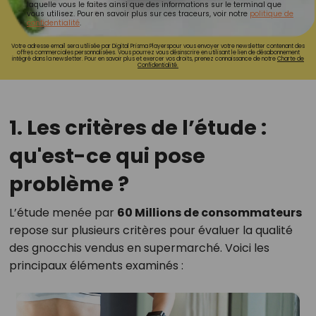
laquelle vous le faites ainsi que des informations sur le terminal que
vous utilisez. Pour en savoir plus sur ces traceurs, voir notre
politique de
confidentialité
.
Votre adresse email sera utilisée par Digital Prisma Playerspour vous envoyer votre newsletter contenant des
offres commerciales personnalisées. Vous pourrez vous désinscrire en utilisant le lien de désabonnement
intégré dans la newsletter. Pour en savoir plus et exercer vos droits, prenez connaissance de notre
Charte de
Confidentialité.
1. Les critères de l’étude :
qu'est-ce qui pose
problème ?
L’étude menée par
60 Millions de consommateurs
repose sur plusieurs critères pour évaluer la qualité
des gnocchis vendus en supermarché. Voici les
principaux éléments examinés :