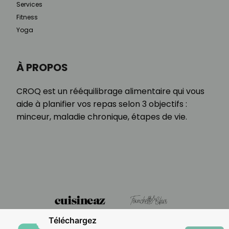
Services
Fitness
Yoga
À PROPOS
CROQ est un rééquilibrage alimentaire qui vous
aide à planifier vos repas selon 3 objectifs :
minceur, maladie chronique, étapes de vie.
Téléchargez