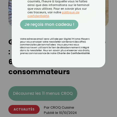
courriels, l'heure à laquelle vous le faites
ainsi que des informations sur le terminal
que vous utilisez. Pour en savoir plus sur
ces traceurs, voir notre
politique de
confidentialité
.
Je reçois mon cadeau !
Gnocchis en supermarché
Votre adresse email sera utilisée par Digital Prisma Players
pour vous envoyer votre newsletter contenant des offres
commerciales personnalisées. Vous pourrez vous
désinscrire en utilisant le lien de désabonnement intégré
: 3 marques à éviter selon
dans la newsletter. Pour en savoir plus et exercer vos droits,
prenez connaissance de notre
Charte de Confidentialité
.
60 Millions de
consommateurs
Découvrez les 11 menus CROQ
Par
CROQ Cuisine
ACTUALITÉS
Publié le
10/10/2024