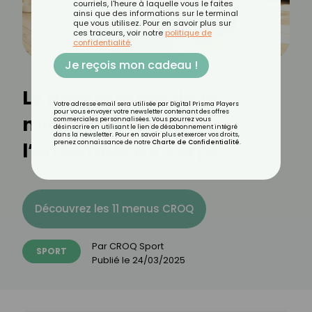
courriels, l'heure à laquelle vous le faites
ainsi que des informations sur le terminal
que vous utilisez. Pour en savoir plus sur
ces traceurs, voir notre
politique de
confidentialité
.
Je reçois mon cadeau !
Le programme de 15
Votre adresse email sera utilisée par Digital Prisma Players
pour vous envoyer votre newsletter contenant des offres
minutes qui tonifie
commerciales personnalisées. Vous pourrez vous
désinscrire en utilisant le lien de désabonnement intégré
dans la newsletter. Pour en savoir plus et exercer vos droits,
l’ensemble du corps
prenez connaissance de notre
Charte de Confidentialité
.
Découvrez les 11 menus CROQ
Par
CROQ Sport
SPORT
Publié le
24/03/2025