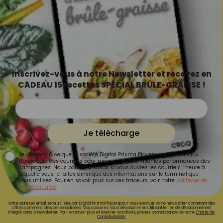
Inscrivez-vous à notre Newsletter et recevez en
CADEAU 15 recettes SPÉCIAL BRÛLE-GRAISSE !
Je télécharge
Je consens à ce que la société Digital Prisma Players analyse le taux
d'ouverture des courriels pour mesurer et optimiser les performances des
campagnes. Nous pourrons savoir si vous ouvrez les courriels, l'heure à
laquelle vous le faites ainsi que des informations sur le terminal que
vous utilisez. Pour en savoir plus sur ces traceurs, voir notre
politique de
confidentialité
.
Votre adresse email sera utilisée par Digital Prisma Playerspour vous envoyer votre newsletter contenant des
offres commerciales personnalisées. Vous pourrez vous désinscrire en utilisant le lien de désabonnement
intégré dans la newsletter. Pour en savoir plus et exercer vos droits, prenez connaissance de notre
Charte de
Confidentialité.