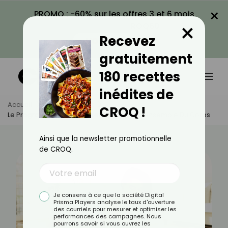
×
PROMO : -60% sur les offres 3 et 6 mois
×
avec le code CROQ60
Recevez
VOIR LA PROMO
gratuitement
180 recettes
inédites de
Accueil
Actus
Sport
CROQ !
Le Programme De 15 Minutes Qui Tonifie L’ensemble Du Corps
Ainsi que la newsletter promotionnelle
de CROQ.
Je consens à ce que la société Digital
Prisma Players analyse le taux d'ouverture
des courriels pour mesurer et optimiser les
performances des campagnes. Nous
pourrons savoir si vous ouvrez les