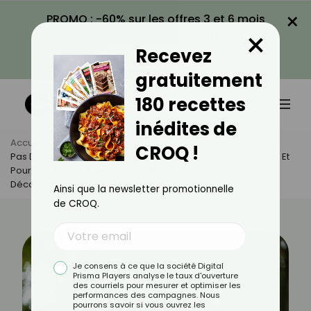
×
PROMO : -60% sur les offres 3 et 6 mois
×
avec le code CROQ60
Recevez
VOIR LA PROMO
gratuitement
180 recettes
inédites de
Accueil
Actus
Actualités
CROQ !
Pas De Footing, Pas De Salle De Sport, Pas De HIIT Au Réveil… Et
Pourtant, Marine A Perdu 5 Kilos En Quelques Semaines.
Découvrez Son Secret.
Ainsi que la newsletter promotionnelle
de CROQ.
Je consens à ce que la société Digital
Prisma Players analyse le taux d'ouverture
des courriels pour mesurer et optimiser les
performances des campagnes. Nous
pourrons savoir si vous ouvrez les