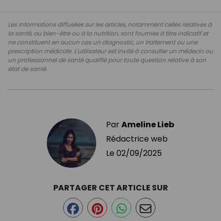
Les informations diffusées sur les articles, notamment celles relatives à
la santé, au bien-être ou à la nutrition, sont fournies à titre indicatif et
ne constituent en aucun cas un diagnostic, un traitement ou une
prescription médicale. L'utilisateur est invité à consulter un médecin ou
un professionnel de santé qualifié pour toute question relative à son
état de santé.
Par
Ameline Lieb
Rédactrice web
Le
02/09/2025
PARTAGER CET ARTICLE SUR