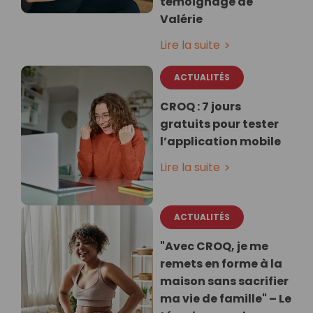
témoignage de
Valérie
Lire la suite
ACTUALITÉS
CROQ : 7 jours
gratuits pour tester
l’application mobile
Lire la suite
ACTUALITÉS
"Avec CROQ, je me
remets en forme à la
maison sans sacrifier
ma vie de famille" – Le