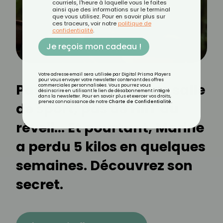
courriels, l'heure à laquelle vous le faites
ainsi que des informations sur le terminal
que vous utilisez. Pour en savoir plus sur
ces traceurs, voir notre
politique de
confidentialité
.
Je reçois mon cadeau !
Votre adresse email sera utilisée par Digital Prisma Players
pour vous envoyer votre newsletter contenant des offres
Pas de footing, pas de salle
commerciales personnalisées. Vous pourrez vous
désinscrire en utilisant le lien de désabonnement intégré
dans la newsletter. Pour en savoir plus et exercer vos droits,
prenez connaissance de notre
Charte de Confidentialité
.
de sport, pas de HIIT au
réveil… Et pourtant, Marine
a perdu 5 kilos en quelques
semaines. Découvrez son
secret.