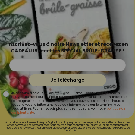
Inscrivez-vous à notre Newsletter et recevez en
CADEAU 15 recettes SPÉCIAL BRÛLE-GRAISSE !
Je télécharge
Je consens à ce que la société Digital Prisma Players analyse le taux
d'ouverture des courriels pour mesurer et optimiser les performances des
campagnes. Nous pourrons savoir si vous ouvrez les courriels, l'heure à
laquelle vous le faites ainsi que des informations sur le terminal que
vous utilisez. Pour en savoir plus sur ces traceurs, voir notre
politique de
confidentialité
.
Votre adresse email sera utilisée par Digital Prisma Playerspour vous envoyer votre newsletter contenant des
offres commerciales personnalisées. Vous pourrez vous désinscrire en utilisant le lien de désabonnement
intégré dans la newsletter. Pour en savoir plus et exercer vos droits, prenez connaissance de notre
Charte de
Confidentialité.