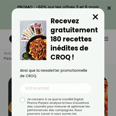
×
PROMO : -60% sur les offres 3 et 6 mois
×
avec le code CROQ60
Recevez
VOIR LA PROMO
gratuitement
180 recettes
inédites de
Accueil
Actus
Alimentation
CROQ !
Pizza Ou Burger : Lequel Est Le Plus Calorique ?
Ainsi que la newsletter promotionnelle
de CROQ.
Je consens à ce que la société Digital
Prisma Players analyse le taux d'ouverture
des courriels pour mesurer et optimiser les
performances des campagnes. Nous
pourrons savoir si vous ouvrez les