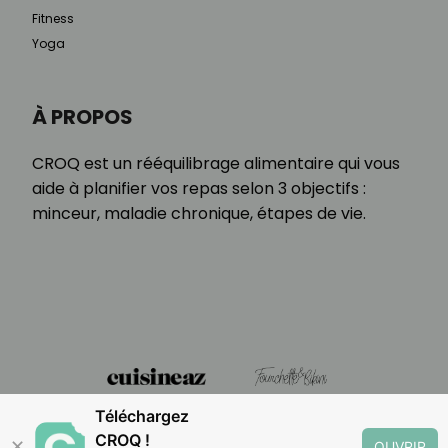
Fitness
Yoga
À PROPOS
CROQ est un rééquilibrage alimentaire qui vous
aide à planifier vos repas selon 3 objectifs :
minceur, maladie chronique, étapes de vie.
Téléchargez
CROQ !
✕
OUVRIR