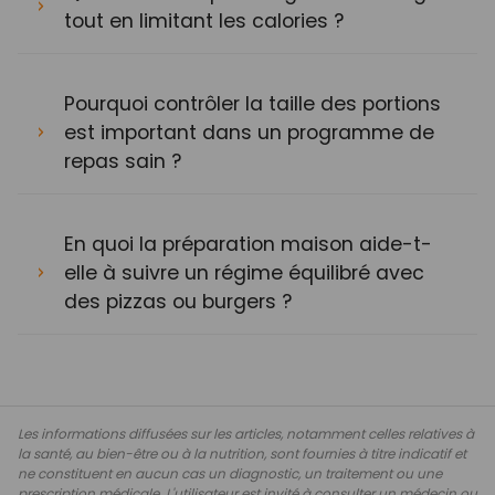
tout en limitant les calories ?
Pourquoi contrôler la taille des portions
est important dans un programme de
repas sain ?
En quoi la préparation maison aide-t-
elle à suivre un régime équilibré avec
des pizzas ou burgers ?
Les informations diffusées sur les articles, notamment celles relatives à
la santé, au bien-être ou à la nutrition, sont fournies à titre indicatif et
ne constituent en aucun cas un diagnostic, un traitement ou une
prescription médicale. L'utilisateur est invité à consulter un médecin ou