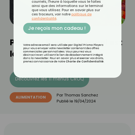
courriels, l'heure à laquelle vous le faites
ainsi que des informations sur le terminal
que vous utilisez. Pour en savoir plus sur
ces traceurs, voir notre
politique de
confidentialité
.
Je reçois mon cadeau !
Pizza ou Burger : Lequel est
Votre adresse email sera utilisée par Digital Prisma Players
pour vous envoyer votre newsletter contenant des offres
le plus calorique ?
commerciales personnalisées. Vous pourrez vous
désinscrire en utilisant le lien de désabonnement intégré
dans la newsletter. Pour en savoir plus et exercer vos droits,
prenez connaissance de notre
Charte de Confidentialité
.
Découvrez les 11 menus CROQ
Par
Thomas Sanchez
ALIMENTATION
Publié le
19/04/2024