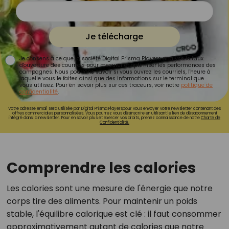
Je télécharge
Je consens à ce que la société Digital Prisma Players analyse le taux
d'ouverture des courriels pour mesurer et optimiser les performances des
campagnes. Nous pourrons savoir si vous ouvrez les courriels, l'heure à
laquelle vous le faites ainsi que des informations sur le terminal que
vous utilisez. Pour en savoir plus sur ces traceurs, voir notre
politique de
confidentialité
.
Votre adresse email sera utilisée par Digital Prisma Playerspour vous envoyer votre newsletter contenant des
offres commerciales personnalisées. Vous pourrez vous désinscrire en utilisant le lien de désabonnement
intégré dans la newsletter. Pour en savoir plus et exercer vos droits, prenez connaissance de notre
Charte de
Confidentialité.
Comprendre les calories
Les calories sont une mesure de l'énergie que notre
corps tire des aliments. Pour maintenir un poids
stable, l'équilibre calorique est clé : il faut consommer
approximativement autant de calories que notre