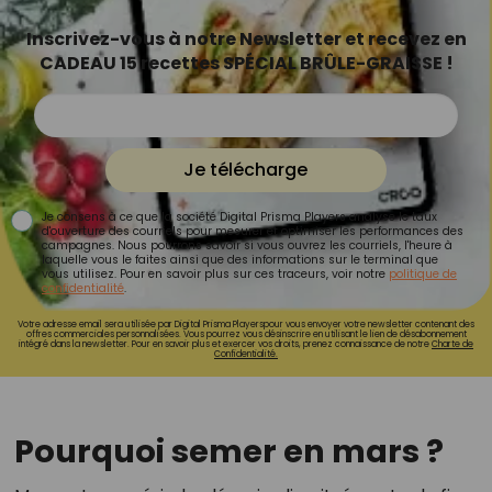
Inscrivez-vous à notre Newsletter et recevez en
CADEAU 15 recettes SPÉCIAL BRÛLE-GRAISSE !
Je télécharge
Je consens à ce que la société Digital Prisma Players analyse le taux
d'ouverture des courriels pour mesurer et optimiser les performances des
campagnes. Nous pourrons savoir si vous ouvrez les courriels, l'heure à
laquelle vous le faites ainsi que des informations sur le terminal que
vous utilisez. Pour en savoir plus sur ces traceurs, voir notre
politique de
confidentialité
.
Votre adresse email sera utilisée par Digital Prisma Playerspour vous envoyer votre newsletter contenant des
offres commerciales personnalisées. Vous pourrez vous désinscrire en utilisant le lien de désabonnement
intégré dans la newsletter. Pour en savoir plus et exercer vos droits, prenez connaissance de notre
Charte de
Confidentialité.
Pourquoi semer en mars ?