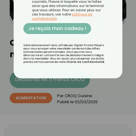
courriels, l'heure à laquelle vous le faites
ainsi que des informations sur le terminal
que vous utilisez. Pour en savoir plus sur
ces traceurs, voir notre
politique de
confidentialité
.
Je reçois mon cadeau !
Quelles graines semer en
Votre adresse email sera utilisée par Digital Prisma Players
pour vous envoyer votre newsletter contenant des offres
mars ?
commerciales personnalisées. Vous pourrez vous
désinscrire en utilisant le lien de désabonnement intégré
dans la newsletter. Pour en savoir plus et exercer vos droits,
prenez connaissance de notre
Charte de Confidentialité
.
Découvrez les 11 menus CROQ
Par
CROQ Cuisine
ALIMENTATION
Publié le
03/03/2025