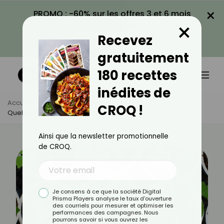
×
PROMO : -60% sur les offres 3 et 6 mois
×
avec le code CROQ60
Recevez
VOIR LA PROMO
gratuitement
180 recettes
inédites de
Accueil
Actus
Alimentation
CROQ !
Quelles Graines Semer En Mars ?
Ainsi que la newsletter promotionnelle
de CROQ.
Je consens à ce que la société Digital
Prisma Players analyse le taux d'ouverture
des courriels pour mesurer et optimiser les
performances des campagnes. Nous
pourrons savoir si vous ouvrez les