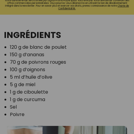
Votre adresse email sera utilisée par Digital Prisma Playerspour vous envoyer votre newsletter contenant des
offres commerciales personnalisées. Vous pourrez vous désinscrire en utilisant le lien de désabonnement
intégré dans la newsletter. Pour en savoir plus et exercer vos droits, prenez connaissance de notre
Charte de
Confidentialité.
INGRÉDIENTS
120 g de blanc de poulet
150 g d’ananas
70 g de poivrons rouges
100 g d’oignons
5 ml d’huile d’olive
5 g de miel
1 g de ciboulette
1 g de curcuma
Sel
Poivre