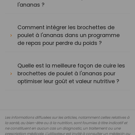
l'ananas ?
Comment intégrer les brochettes de
poulet à l'ananas dans un programme
de repas pour perdre du poids ?
Quelle est la meilleure façon de cuire les
brochettes de poulet à l'ananas pour
optimiser leur goût et valeur nutritive ?
Les informations diffusées sur les articles, notamment celles relatives à
la santé, au bien-être ou à la nutrition, sont fournies à titre indicatif et
ne constituent en aucun cas un diagnostic, un traitement ou une
prescription médicale. L'utilisateur est invité à consulter un médecin ou