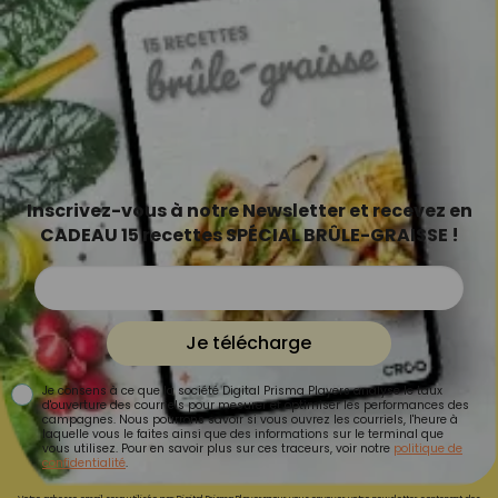
Inscrivez-vous à notre Newsletter et recevez en
CADEAU 15 recettes SPÉCIAL BRÛLE-GRAISSE !
Je télécharge
Je consens à ce que la société Digital Prisma Players analyse le taux
d'ouverture des courriels pour mesurer et optimiser les performances des
campagnes. Nous pourrons savoir si vous ouvrez les courriels, l'heure à
laquelle vous le faites ainsi que des informations sur le terminal que
vous utilisez. Pour en savoir plus sur ces traceurs, voir notre
politique de
confidentialité
.