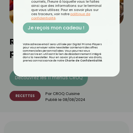
courriels, l'heure à laquelle vous le faites
ainsi que des informations sur le terminal
que vous utilisez. Pour en savoir plus sur
ces traceurs, voir notre
politique de
confidentialité
.
Je reçois mon cadeau !
Recette de Brochettes de
Votre adresse email sera utilisée par Digital Prisma Players
pour vous envoyer votre newsletter contenant des offres
poulet à l'ananas
commerciales personnalisées. Vous pourrez vous
désinscrire en utilisant le lien de désabonnement intégré
dans la newsletter. Pour en savoir plus et exercer vos droits,
prenez connaissance de notre
Charte de Confidentialité
.
Découvrez les 11 menus CROQ
Par
CROQ Cuisine
RECETTES
Publié le
08/08/2024