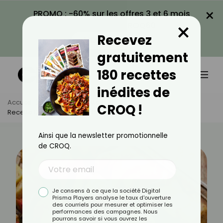
×
PROMO : -60% sur les offres 3 et 6 mois
×
avec le code CROQ60
Recevez
VOIR LA PROMO
gratuitement
180 recettes
inédites de
Accueil
Actus
Recettes
CROQ !
Recette De Brochettes De Poulet À L'ananas
Ainsi que la newsletter promotionnelle
de CROQ.
Je consens à ce que la société Digital
Prisma Players analyse le taux d'ouverture
des courriels pour mesurer et optimiser les
performances des campagnes. Nous
pourrons savoir si vous ouvrez les