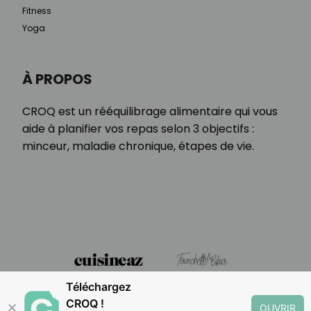
Fitness
Yoga
À PROPOS
CROQ est un rééquilibrage alimentaire qui vous
aide à planifier vos repas selon 3 objectifs :
minceur, maladie chronique, étapes de vie.
Téléchargez
CROQ !
✕
OUVRIR