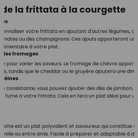
de la frittata à la courgette
mes
rsonnaliser votre frittata en ajoutant d'autres légumes, 
tomates ou des champignons. Ces ajouts apporteront une
plémentaire à votre plat.
c les fromages
 pour varier les saveurs. Le fromage de chèvre apporte
ée, tandis que le cheddar ou le gruyère ajoutera une dim
otéines
us consistante, vous pouvez ajouter des dés de jambon, du
 fumé à votre frittata. Cela en fera un plat idéal pour u
t.
urgette est un plat polyvalent et savoureux qui constitue 
famille ou entre amis. Facile à préparer et adaptable à 