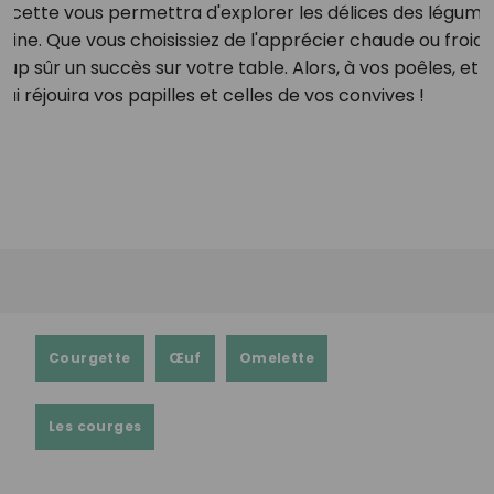
 recette vous permettra d'explorer les délices des légume
ne. Que vous choisissiez de l'apprécier chaude ou froide, l
up sûr un succès sur votre table. Alors, à vos poêles, et
ui réjouira vos papilles et celles de vos convives !
Courgette
Œuf
Omelette
Les courges