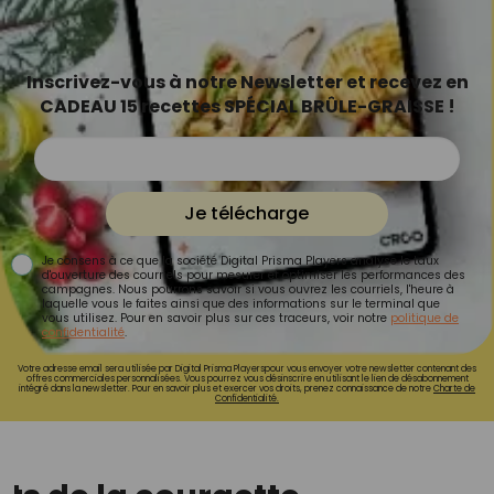
Inscrivez-vous à notre Newsletter et recevez en
CADEAU 15 recettes SPÉCIAL BRÛLE-GRAISSE !
Je télécharge
Je consens à ce que la société Digital Prisma Players analyse le taux
d'ouverture des courriels pour mesurer et optimiser les performances des
campagnes. Nous pourrons savoir si vous ouvrez les courriels, l'heure à
laquelle vous le faites ainsi que des informations sur le terminal que
vous utilisez. Pour en savoir plus sur ces traceurs, voir notre
politique de
confidentialité
.
Votre adresse email sera utilisée par Digital Prisma Playerspour vous envoyer votre newsletter contenant des
offres commerciales personnalisées. Vous pourrez vous désinscrire en utilisant le lien de désabonnement
intégré dans la newsletter. Pour en savoir plus et exercer vos droits, prenez connaissance de notre
Charte de
Confidentialité.