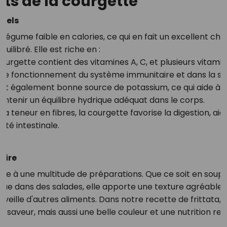
its de la courgette
tiels
 légume faible en calories, ce qui en fait un excellent cho
uilibré. Elle est riche en :
courgette contient des vitamines A, C, et plusieurs vitamin
s le fonctionnement du système immunitaire et dans la sa
 est également bonne source de potassium, ce qui aide à r
intenir un équilibre hydrique adéquat dans le corps.
sa teneur en fibres, la courgette favorise la digestion, aide
nté intestinale.
aire
te à une multitude de préparations. Que ce soit en soupe, 
e dans des salades, elle apporte une texture agréable e
ille d'autres aliments. Dans notre recette de frittata, l
 saveur, mais aussi une belle couleur et une nutrition re