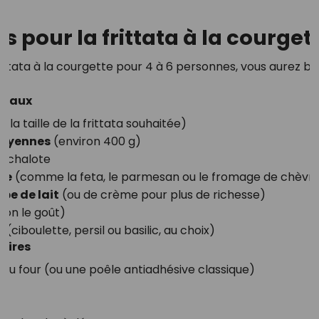
s pour la frittata à la courget
rittata à la courgette pour 4 à 6 personnes, vous aurez be
cipaux
n la taille de la frittata souhaitée)
moyennes
(environ 400 g)
 échalote
ge
(comme la feta, le parmesan ou le fromage de chèvr
upe de lait
(ou de crème pour plus de richesse)
lon le goût)
s
(ciboulette, persil ou basilic, au choix)
aires
 au four (ou une poêle antiadhésive classique)