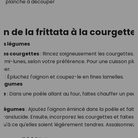
ne planche à découper
n de la frittata à la courgette
 les légumes
 les courgettes
: Rincez soigneusement les courgettes. 
demi-lunes, selon votre préférence. Pour une cuisson plu
âper.
on
: Épluchez l'oignon et coupez-le en fines lamelles.
s légumes
êle
: Dans une poêle allant au four, faites chauffer un peu d
es légumes
: Ajoutez l'oignon émincé dans la poêle et faite
e translucide. Ensuite, incorporez les courgettes et faites
usqu'à ce qu'elles soient légèrement tendres. Assaisonnez 