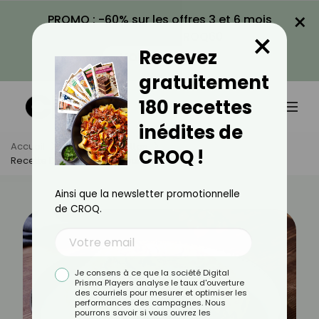
×
PROMO : -60% sur les offres 3 et 6 mois
×
avec le code CROQ60
Recevez
VOIR LA PROMO
gratuitement
180 recettes
inédites de
Accueil
Actus
Recettes
CROQ !
Recette De Frittata À La Courgette
Ainsi que la newsletter promotionnelle
de CROQ.
Je consens à ce que la société Digital
Prisma Players analyse le taux d'ouverture
des courriels pour mesurer et optimiser les
performances des campagnes. Nous
pourrons savoir si vous ouvrez les