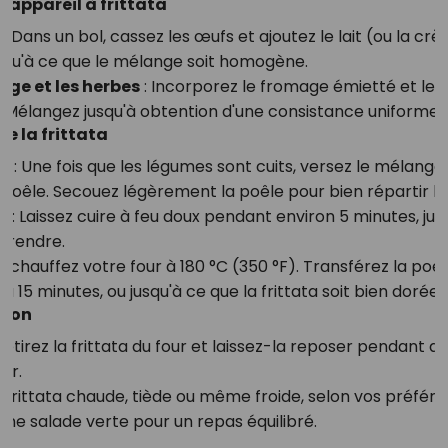
 l'appareil à frittata
: Dans un bol, cassez les œufs et ajoutez le lait (ou la crè
squ'à ce que le mélange soit homogène.
age et les herbes
: Incorporez le fromage émietté et le
 Mélangez jusqu'à obtention d'une consistance uniforme.
de la frittata
il
: Une fois que les légumes sont cuits, versez le mélange 
poêle. Secouez légèrement la poêle pour bien répartir les
x
: Laissez cuire à feu doux pendant environ 5 minutes, jus
rendre.
réchauffez votre four à 180 °C (350 °F). Transférez la poêle
à 15 minutes, ou jusqu'à ce que la frittata soit bien dorée 
tion
Retirez la frittata du four et laissez-la reposer pendant 
er.
a frittata chaude, tiède ou même froide, selon vos préfér
ne salade verte pour un repas équilibré.