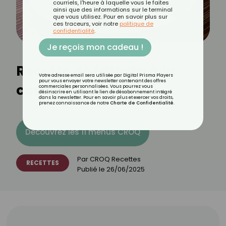
courriels, l'heure à laquelle vous le faites
ainsi que des informations sur le terminal
que vous utilisez. Pour en savoir plus sur
ces traceurs, voir notre
politique de
confidentialité
.
Je reçois mon cadeau !
Recette de frittata à la
Votre adresse email sera utilisée par Digital Prisma Players
pour vous envoyer votre newsletter contenant des offres
courgette
commerciales personnalisées. Vous pourrez vous
désinscrire en utilisant le lien de désabonnement intégré
dans la newsletter. Pour en savoir plus et exercer vos droits,
prenez connaissance de notre
Charte de Confidentialité
.
Découvrez les 11 menus CROQ
Par
CROQ Recettes
RECETTES
Publié le
26/06/2025