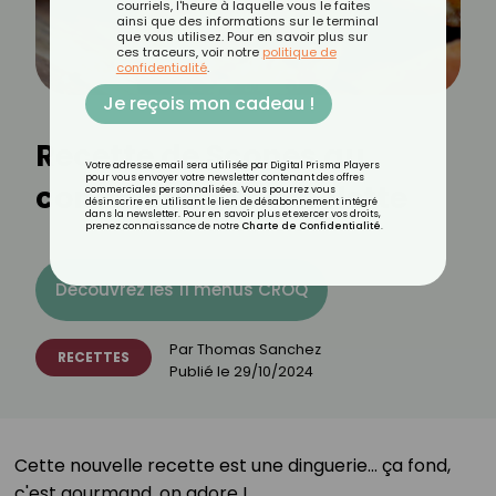
courriels, l'heure à laquelle vous le faites
ainsi que des informations sur le terminal
que vous utilisez. Pour en savoir plus sur
ces traceurs, voir notre
politique de
confidentialité
.
Je reçois mon cadeau !
Recette de Scones au
Votre adresse email sera utilisée par Digital Prisma Players
pour vous envoyer votre newsletter contenant des offres
comté et à la mimolette
commerciales personnalisées. Vous pourrez vous
désinscrire en utilisant le lien de désabonnement intégré
dans la newsletter. Pour en savoir plus et exercer vos droits,
prenez connaissance de notre
Charte de Confidentialité
.
Découvrez les 11 menus CROQ
Par
Thomas Sanchez
RECETTES
Publié le
29/10/2024
Cette nouvelle recette est une dinguerie... ça fond,
c'est gourmand, on adore !⁣