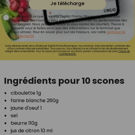
Je télécharge
Je consens à ce que la société Digital Prisma Players analyse le taux
d'ouverture des courriels pour mesurer et optimiser les performances des
campagnes. Nous pourrons savoir si vous ouvrez les courriels, l'heure à
laquelle vous le faites ainsi que des informations sur le terminal que
vous utilisez. Pour en savoir plus sur ces traceurs, voir notre
politique de
confidentialité
.
Votre adresse email sera utilisée par Digital Prisma Playerspour vous envoyer votre newsletter contenant des
offres commerciales personnalisées. Vous pourrez vous désinscrire en utilisant le lien de désabonnement
intégré dans la newsletter. Pour en savoir plus et exercer vos droits, prenez connaissance de notre
Charte de
Confidentialité.
Ingrédients pour 10 scones
·ciboulette 1g⁣
·farine blanche 260g⁣
·jaune d'oeuf 1⁣
·sel⁣
·beurre 110g⁣
·jus de citron 10 ml⁣