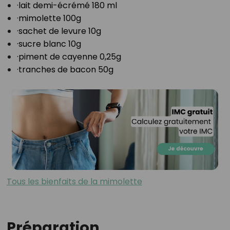
·lait demi-écrémé 180 ml⁣
·mimolette 100g⁣
·sachet de levure 10g⁣
·sucre blanc 10g⁣
·piment de cayenne 0,25g⁣
·tranches de bacon 50g⁣
Tous les bienfaits de la mimolette
Préparation