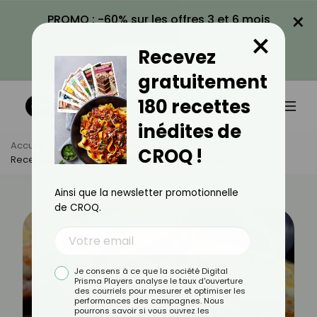
×
PROMO : -60% sur les offres 3 et 6 mois
×
avec le code CROQ60
Recevez
VOIR LA PROMO
gratuitement
180 recettes
inédites de
Accueil
Actus
Recettes
CROQ !
Recette De Scones Au Comté Et À La Mimolette
Ainsi que la newsletter promotionnelle
de CROQ.
Je consens à ce que la société Digital
Prisma Players analyse le taux d'ouverture
des courriels pour mesurer et optimiser les
performances des campagnes. Nous
pourrons savoir si vous ouvrez les