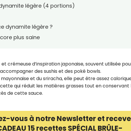
dynamite légère (4 portions)
ce dynamite légère ?
core plus saine
et crémeuse d’inspiration japonaise, souvent utilisée pou
u accompagner des sushis et des poké bowls.
mayonnaise et du sriracha, elle peut être assez calorique
ecette qui réduit les matières grasses tout en conservant 
ccès de cette sauce.
ez-vous à notre Newsletter et receve
CADEAU 15 recettes SPÉCIAL BRÛLE-