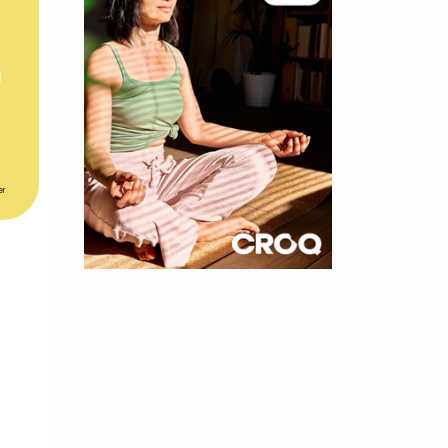
er
×
t 180
 CROQ
nnelle de