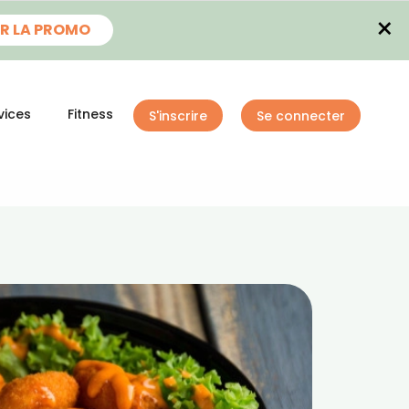
×
R LA PROMO
vices
Fitness
S'inscrire
Se connecter