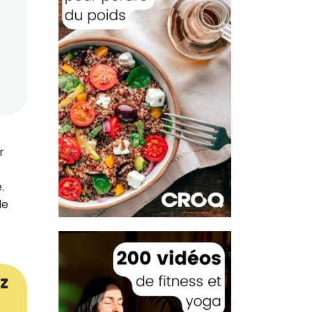
r
.
le
z