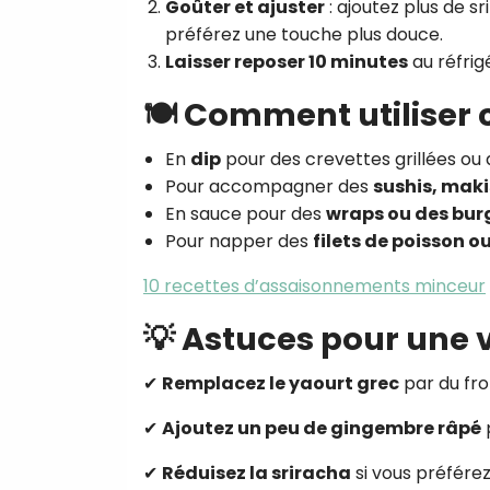
Goûter et ajuster
: ajoutez plus de sr
préférez une touche plus douce.
Laisser reposer 10 minutes
au réfrig
🍽️ Comment utiliser
En
dip
pour des crevettes grillées ou
Pour accompagner des
sushis, maki
En sauce pour des
wraps ou des burg
Pour napper des
filets de poisson ou
10 recettes d’assaisonnements minceur
💡 Astuces pour une 
✔
Remplacez le yaourt grec
par du fro
✔
Ajoutez un peu de gingembre râpé
✔
Réduisez la sriracha
si vous préfére