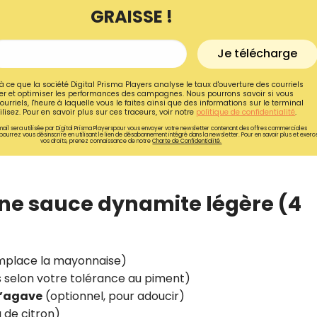
GRAISSE !
Je télécharge
à ce que la société Digital Prisma Players analyse le taux d'ouverture des courriels
r et optimiser les performances des campagnes. Nous pourrons savoir si vous
ourriels, l'heure à laquelle vous le faites ainsi que des informations sur le terminal
lisez. Pour en savoir plus sur ces traceurs, voir notre
politique de confidentialité
.
ail sera utilisée par Digital Prisma Playerspour vous envoyer votre newsletter contenant des offres commerciales
pourrez vous désinscrire en utilisant le lien de désabonnement intégré dans la newsletter. Pour en savoir plus et exerc
vos droits, prenez connaissance de notre
Charte de Confidentialité.
une sauce dynamite légère (4
Recevez gratuitemen
recettes inédites de
place la mayonnaise)
s selon votre tolérance au piment)
!
d’agave
(optionnel, pour adoucir)
Ainsi que la newsletter promotio
 de citron)