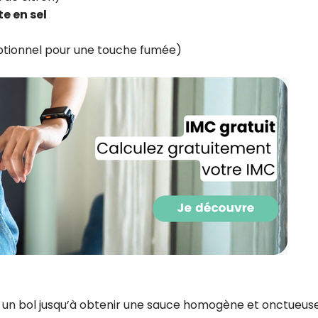
CROQ.
e en sel
tionnel pour une touche fumée)
Je consens à ce que la société Digi
Prisma Players analyse le taux d'ou
des courriels pour mesurer et optim
performances des campagnes. No
pourrons savoir si vous ouvrez les co
l'heure à laquelle vous le faites ains
des informations sur le terminal qu
utilisez. Pour en savoir plus sur ces 
voir notre
politique de confidentialit
Je reçois mon cadeau !
Votre adresse email sera utilisée par Digital Prisma Playe
envoyer votre newsletter contenant des offres commercial
personnalisées. Vous pourrez vous désinscrire en utilisan
désabonnement intégré dans la newsletter. Pour en savoi
exercer vos droits, prenez connaissance de notre
Charte 
Confidentialité
.
un bol jusqu’à obtenir une sauce homogène et onctueuse