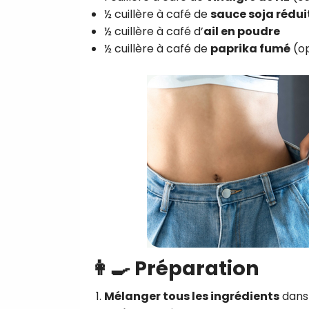
½ cuillère à café de
sauce soja réduit
½ cuillère à café d’
ail en poudre
½ cuillère à café de
paprika fumé
(op
👩‍🍳 Préparation
Mélanger tous les ingrédients
dans 