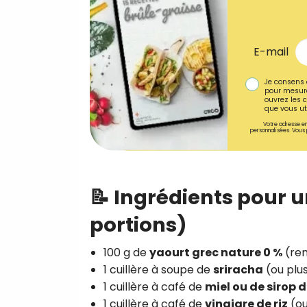
E-mail
Je consens 
pour mesure
ouvrez les c
que vous uti
Votre adresse em
personnalisées. Vous 
📝 Ingrédients pour 
portions)
100 g de
yaourt grec nature 0 %
(rem
1 cuillère à soupe de
sriracha
(ou plu
1 cuillère à café de
miel ou de sirop 
1 cuillère à café de
vinaigre de riz
(ou