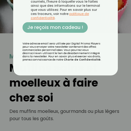
courriels, l'heure à laquelle vous le faites
ainsi que des informations sur le terminal
que vous utilisez. Pour en savoir plus sur
ces traceurs, voir notre
politique de
confidentialité
.
Je reçois mon cadeau !
Votre adresse email sera utilisée par Digital Prisma Players
pour vous envoyer votre newsletter contenant des offres
commerciales personnalisées. Vous pourrez vous
désinscrire en utilisant le lien de désabonnement intégré
Muffin
dans la newsletter. Pour en savoir plus et exercer vos droits,
prenez connaissance de notre
Charte de Confidentialité
.
Muffins sains et
moelleux à faire
chez soi
Des muffins moelleux, gourmands ou plus légers
pour tous les goûts.