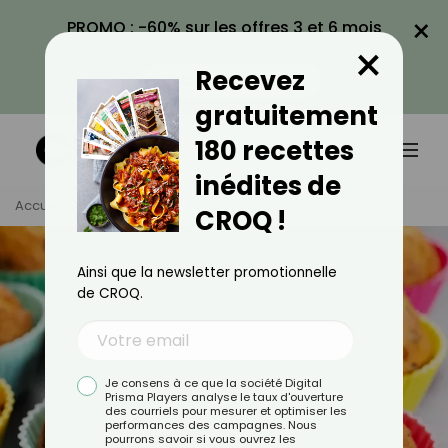
×
PROMO : -60% sur les offres 3 et 6 mois
×
avec le code CROQ60
Recevez
VOIR LA PROMO
gratuitement
180 recettes
inédites de
Accueil
Tag
Muffin
CROQ !
Ainsi que la newsletter promotionnelle
de CROQ.
Je consens à ce que la société Digital
Prisma Players analyse le taux d'ouverture
des courriels pour mesurer et optimiser les
performances des campagnes. Nous
pourrons savoir si vous ouvrez les