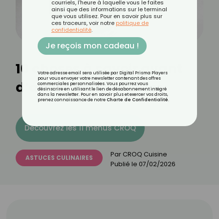
courriels, l'heure à laquelle vous le faites
ainsi que des informations sur le terminal
que vous utilisez. Pour en savoir plus sur
ces traceurs, voir notre
politique de
confidentialité
.
Je reçois mon cadeau !
10 choses à savoir avant
Votre adresse email sera utilisée par Digital Prisma Players
pour vous envoyer votre newsletter contenant des offres
d’acheter un air fryer
commerciales personnalisées. Vous pourrez vous
désinscrire en utilisant le lien de désabonnement intégré
dans la newsletter. Pour en savoir plus et exercer vos droits,
prenez connaissance de notre
Charte de Confidentialité
.
Découvrez les 11 menus CROQ
Par
CROQ Cuisine
ASTUCES CULINAIRES
Publié le
07/02/2026