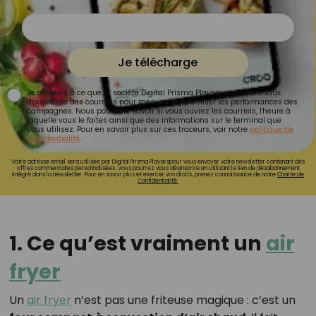
Je télécharge
Je consens à ce que la société Digital Prisma Players analyse le taux
d'ouverture des courriels pour mesurer et optimiser les performances des
campagnes. Nous pourrons savoir si vous ouvrez les courriels, l'heure à
laquelle vous le faites ainsi que des informations sur le terminal que
vous utilisez. Pour en savoir plus sur ces traceurs, voir notre
politique de
confidentialité
.
Votre adresse email sera utilisée par Digital Prisma Playerspour vous envoyer votre newsletter contenant des
offres commerciales personnalisées. Vous pourrez vous désinscrire en utilisant le lien de désabonnement
intégré dans la newsletter. Pour en savoir plus et exercer vos droits, prenez connaissance de notre
Charte de
Confidentialité.
1. Ce qu’est vraiment un
air
fryer
Un
air fryer
n’est pas une friteuse magique : c’est un