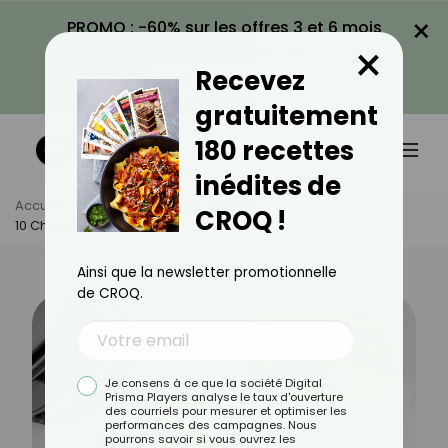
×
PROMO : -60% sur les offres 3 et 6 mois
×
avec le code CROQ60
Recevez
VOIR LA PROMO
gratuitement
180 recettes
inédites de
Accueil
Actus
Astuces Culinaires
CROQ !
10 Choses À Savoir Avant D’acheter Un Air Fryer
Ainsi que la newsletter promotionnelle
de CROQ.
Je consens à ce que la société Digital
Prisma Players analyse le taux d'ouverture
des courriels pour mesurer et optimiser les
performances des campagnes. Nous
pourrons savoir si vous ouvrez les