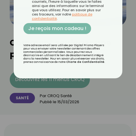
courriels, l'heure à laquelle vous le faites
ainsi que des informations sur le terminal
que vous utilisez. Pour en savoir plus sur
ces traceurs, voir notre
politique de
confidentialité
.
Je reçois mon cadeau !
Comment soulager une
Votre adresse email sera utilisée par Digital Prisma Players
pour vous envoyer votre newsletter contenant des offres
piqûre de physalie ?
commerciales personnalisées. Vous pourrez vous
désinscrire en utilisant le lien de désabonnement intégré
dans la newsletter. Pour en savoir plus et exercer vos droits,
prenez connaissance de notre
Charte de Confidentialité
.
Découvrez les 11 menus CROQ
Par
CROQ Santé
SANTÉ
Publié le
15/03/2026