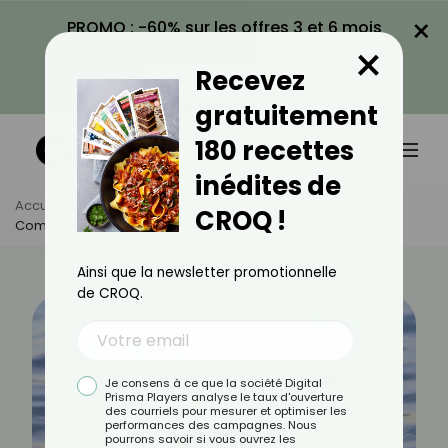
×
PROMO : -60% sur les offres 3 et 6 mois
×
avec le code CROQ60
Recevez
VOIR LA PROMO
gratuitement
180 recettes
inédites de
Accueil
Actus
Santé
CROQ !
Comment Soulager Une Piqûre De Physalie ?
Ainsi que la newsletter promotionnelle
de CROQ.
Je consens à ce que la société Digital
Prisma Players analyse le taux d'ouverture
des courriels pour mesurer et optimiser les
performances des campagnes. Nous
pourrons savoir si vous ouvrez les