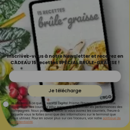
Inscrivez-vous à notre Newsletter et recevez en
CADEAU 15 recettes SPÉCIAL BRÛLE-GRAISSE !
Je télécharge
Je consens à ce que la société Digital Prisma Players analyse le taux
d'ouverture des courriels pour mesurer et optimiser les performances des
campagnes. Nous pourrons savoir si vous ouvrez les courriels, l'heure à
laquelle vous le faites ainsi que des informations sur le terminal que
vous utilisez. Pour en savoir plus sur ces traceurs, voir notre
politique de
confidentialité
.