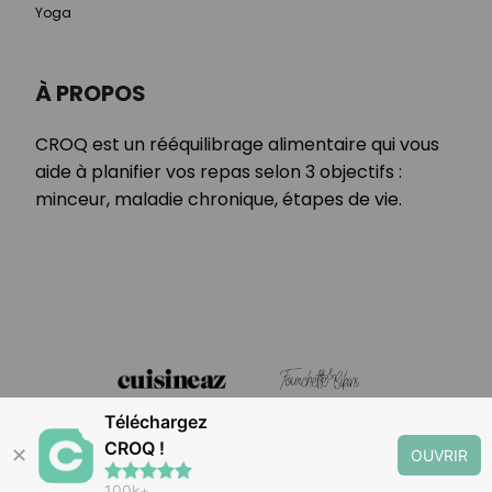
Yoga
À PROPOS
CROQ est un rééquilibrage alimentaire qui vous
aide à planifier vos repas selon 3 objectifs :
minceur, maladie chronique, étapes de vie.
Téléchargez
CROQ !
✕
OUVRIR
100k+