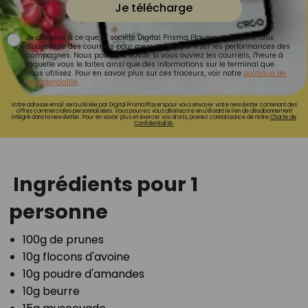
Je télécharge
Je consens à ce que la société Digital Prisma Players analyse le taux
d'ouverture des courriels pour mesurer et optimiser les performances des
campagnes. Nous pourrons savoir si vous ouvrez les courriels, l'heure à
laquelle vous le faites ainsi que des informations sur le terminal que
vous utilisez. Pour en savoir plus sur ces traceurs, voir notre
politique de
confidentialité
.
Votre adresse email sera utilisée par Digital Prisma Playerspour vous envoyer votre newsletter contenant des
offres commerciales personnalisées. Vous pourrez vous désinscrire en utilisant le lien de désabonnement
intégré dans la newsletter. Pour en savoir plus et exercer vos droits, prenez connaissance de notre
Charte de
Confidentialité.
Ingrédients pour 1
personne
100g de prunes⁣
10g flocons d'avoine⁣
10g poudre d'amandes⁣
10g beurre⁣