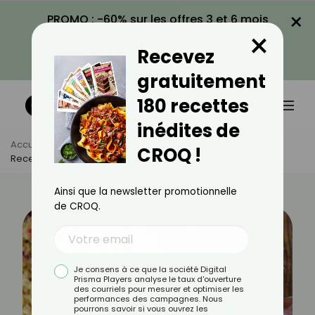
×
PROMO : -60% sur les offres 3 et 6 mois
×
avec le code CROQ60
Recevez
VOIR LA PROMO
gratuitement
180 recettes
inédites de
Accueil
Actus
Recettes
CROQ !
Recette De Crumble Aux Prunes⁣
Ainsi que la newsletter promotionnelle
de CROQ.
Je consens à ce que la société Digital
Prisma Players analyse le taux d'ouverture
des courriels pour mesurer et optimiser les
performances des campagnes. Nous
pourrons savoir si vous ouvrez les