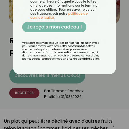
courriels, l'heure à laquelle vous le faites
ainsi que des informations sur le terminal
que vous utilisez. Pour en savoir plus sur
ces traceurs, voir notre
politique de
confidentialité
.
Je reçois mon cadeau !
Recette de Crumble aux
Votre adresse email sera utilisée par Digital Prisma Players
pour vous envoyer votre newsletter contenant des offres
prunes⁣
commerciales personnalisées. Vous pourrez vous
désinscrire en utilisant le lien de désabonnement intégré
dans la newsletter. Pour en savoir plus et exercer vos droits,
prenez connaissance de notre
Charte de Confidentialité
.
Découvrez les 11 menus CROQ
Par
Thomas Sanchez
RECETTES
Publié le
31/08/2024
Un plat qui peut être décliné avec d'autres fruits
selon la saison (pommes, kaki, cerises, pêches, ...)⁣