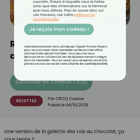
courriels, l'heure à laquelle vous le faites
ainsi que des informations sur le terminal
que vous utilisez. Pour en savoir plus sur
ces traceurs, voir notre
politique de
confidentialité
.
Je reçois mon cadeau !
Recette de Galette des rois
Votre adresse email sera utilisée par Digital Prisma Players
pour vous envoyer votre newsletter contenant des offres
au chocolat
commerciales personnalisées. Vous pourrez vous
désinscrire en utilisant le lien de désabonnement intégré
dans la newsletter. Pour en savoir plus et exercer vos droits,
prenez connaissance de notre
Charte de Confidentialité
.
Découvrez les 11 menus CROQ
Par
CROQ Cuisine
RECETTES
Publié le
06/01/2025
Une version de la galette des rois au chocolat, ça
vous tente ?