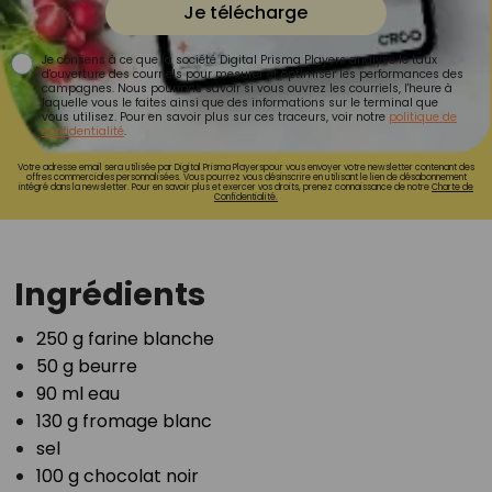
Je télécharge
Je consens à ce que la société Digital Prisma Players analyse le taux
d'ouverture des courriels pour mesurer et optimiser les performances des
campagnes. Nous pourrons savoir si vous ouvrez les courriels, l'heure à
laquelle vous le faites ainsi que des informations sur le terminal que
vous utilisez. Pour en savoir plus sur ces traceurs, voir notre
politique de
confidentialité
.
Votre adresse email sera utilisée par Digital Prisma Playerspour vous envoyer votre newsletter contenant des
offres commerciales personnalisées. Vous pourrez vous désinscrire en utilisant le lien de désabonnement
intégré dans la newsletter. Pour en savoir plus et exercer vos droits, prenez connaissance de notre
Charte de
Confidentialité.
Ingrédients
250 g farine blanche⁣
50 g beurre⁣
90 ml eau⁣
130 g fromage blanc⁣
sel⁣
100 g chocolat noir⁣