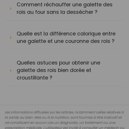
Comment réchauffer une galette des
rois au four sans la dessécher ?
Quelle est la différence calorique entre
une galette et une couronne des rois ?
Quelles astuces pour obtenir une
galette des rois bien dorée et
croustillante ?
Les informations diffusées sur les articles, notamment celles relatives à
la santé, au bien-être ou à la nutrition, sont fournies à titre indicatif et
ne constituent en aucun cas un diagnostic, un traitement ou une
prescription médicale. L'utilisateur est invité à consulter un médecin ou