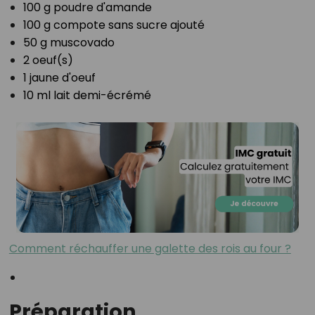
100 g poudre d'amande⁣
100 g compote sans sucre ajouté⁣
50 g muscovado⁣
2 oeuf(s)⁣
1 jaune d'oeuf⁣
10 ml lait demi-écrémé⁣
Comment réchauffer une galette des rois au four ?
Préparation