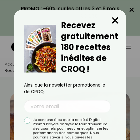
×
PROMO : -60% sur les offres 3 et 6 mois
×
avec le code CROQ60
Recevez
VOIR LA PROMO
gratuitement
180 recettes
inédites de
Accueil
Actus
Recettes
CROQ !
Recette De Galette Des Rois Au Chocolat
Ainsi que la newsletter promotionnelle
de CROQ.
Je consens à ce que la société Digital
Prisma Players analyse le taux d'ouverture
des courriels pour mesurer et optimiser les
performances des campagnes. Nous
pourrons savoir si vous ouvrez les