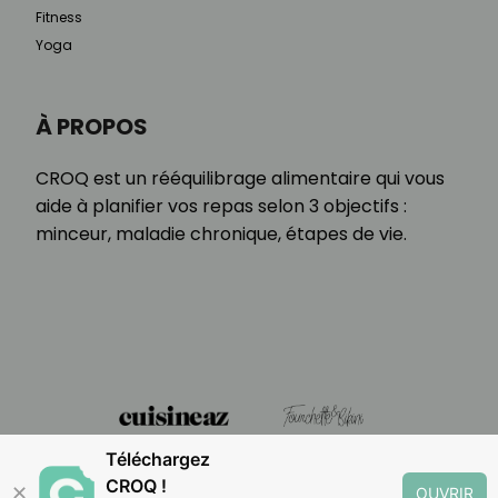
Fitness
Yoga
À PROPOS
CROQ est un rééquilibrage alimentaire qui vous
aide à planifier vos repas selon 3 objectifs :
minceur, maladie chronique, étapes de vie.
Téléchargez
CROQ !
✕
OUVRIR