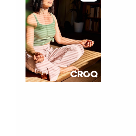
×
t 180
 CROQ
nnelle de