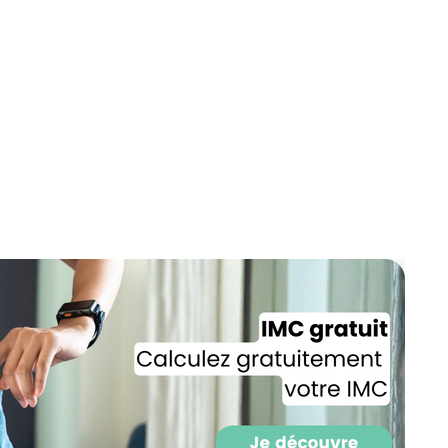
Recevez gratuitemen
recettes inédites de
!
Ainsi que la newsletter promotio