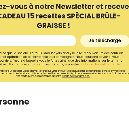
ez-vous à notre Newsletter et receve
CADEAU 15 recettes SPÉCIAL BRÛLE-
GRAISSE !
Je télécharge
à ce que la société Digital Prisma Players analyse le taux d'ouverture des courriels
r et optimiser les performances des campagnes. Nous pourrons savoir si vous
ourriels, l'heure à laquelle vous le faites ainsi que des informations sur le terminal
lisez. Pour en savoir plus sur ces traceurs, voir notre
politique de confidentialité
.
ail sera utilisée par Digital Prisma Playerspour vous envoyer votre newsletter contenant des offres commerciales
pourrez vous désinscrire en utilisant le lien de désabonnement intégré dans la newsletter. Pour en savoir plus et exerc
vos droits, prenez connaissance de notre
Charte de Confidentialité.
ersonne