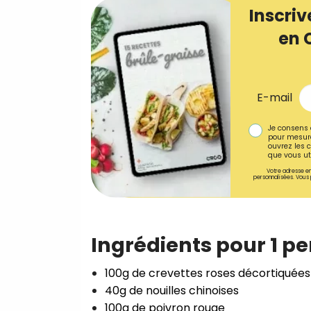
Inscriv
en 
E-mail
Je consens 
pour mesure
ouvrez les c
que vous uti
Votre adresse em
personnalisées. Vous 
Ingrédients pour 1 p
100g de crevettes roses décortiquées⁣
40g de nouilles chinoises⁣
100g de poivron rouge⁣