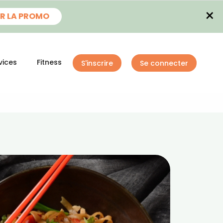
×
R LA PROMO
vices
Fitness
S'inscrire
Se connecter