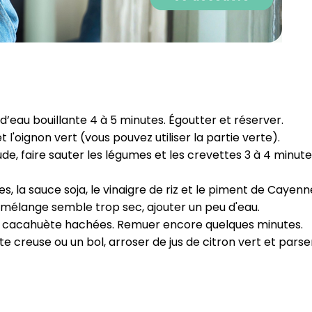
CROQ.
Je consens à ce que la société Digi
Prisma Players analyse le taux d'ou
des courriels pour mesurer et optim
performances des campagnes. No
 d’eau bouillante 4 à 5 minutes. Égoutter et réserver.⁣
pourrons savoir si vous ouvrez les co
 l'oignon vert (vous pouvez utiliser la partie verte).⁣
l'heure à laquelle vous le faites ains
des informations sur le terminal qu
e, faire sauter les légumes et les crevettes 3 à 4 minute
utilisez. Pour en savoir plus sur ces 
voir notre
politique de confidentialit
es, la sauce soja, le vinaigre de riz et le piment de Cayenn
Je reçois mon cadeau !
e mélange semble trop sec, ajouter un peu d'eau.⁣
es cacahuète hachées. Remuer encore quelques minutes.⁣
te creuse ou un bol, arroser de jus de citron vert et pars
Votre adresse email sera utilisée par Digital Prisma Playe
envoyer votre newsletter contenant des offres commercial
personnalisées. Vous pourrez vous désinscrire en utilisan
désabonnement intégré dans la newsletter. Pour en savoi
exercer vos droits, prenez connaissance de notre
Charte 
Confidentialité
.