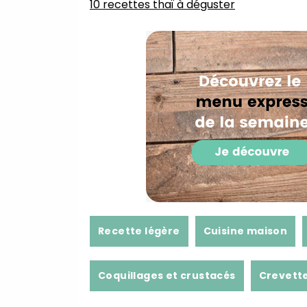
10 recettes thaï à déguster
Recette légère
Cuisine maison
Coquillages et crustacés
Crevett