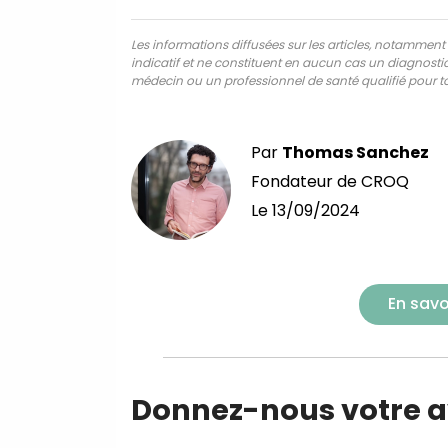
Les informations diffusées sur les articles, notamment ce
indicatif et ne constituent en aucun cas un diagnostic,
médecin ou un professionnel de santé qualifié pour to
Par
Thomas Sanchez
Fondateur de CROQ
Le
13/09/2024
En savo
Donnez-nous votre av