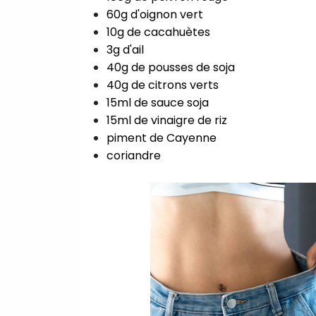
60g d'oignon vert⁣
10g de cacahuètes⁣
3g d'ail⁣
40g de pousses de soja⁣
40g de citrons verts⁣
15ml de sauce soja ⁣
15ml de vinaigre de riz ⁣
piment de Cayenne⁣
coriandre⁣