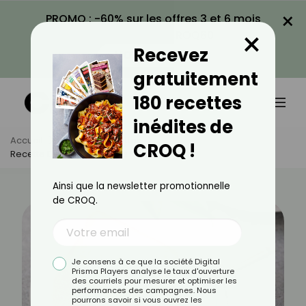
×
PROMO : -60% sur les offres 3 et 6 mois
×
avec le code CROQ60
Recevez
VOIR LA PROMO
gratuitement
180 recettes
inédites de
Accueil
Actus
Recettes
CROQ !
Recette De Quatre-Quarts Minceur
Ainsi que la newsletter promotionnelle
de CROQ.
Je consens à ce que la société Digital
Prisma Players analyse le taux d'ouverture
des courriels pour mesurer et optimiser les
performances des campagnes. Nous
pourrons savoir si vous ouvrez les