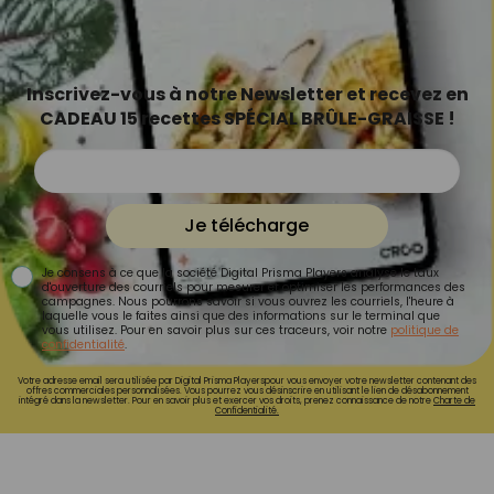
Inscrivez-vous à notre Newsletter et recevez en
CADEAU 15 recettes SPÉCIAL BRÛLE-GRAISSE !
Je télécharge
Je consens à ce que la société Digital Prisma Players analyse le taux
d'ouverture des courriels pour mesurer et optimiser les performances des
campagnes. Nous pourrons savoir si vous ouvrez les courriels, l'heure à
laquelle vous le faites ainsi que des informations sur le terminal que
vous utilisez. Pour en savoir plus sur ces traceurs, voir notre
politique de
confidentialité
.
Votre adresse email sera utilisée par Digital Prisma Playerspour vous envoyer votre newsletter contenant des
offres commerciales personnalisées. Vous pourrez vous désinscrire en utilisant le lien de désabonnement
intégré dans la newsletter. Pour en savoir plus et exercer vos droits, prenez connaissance de notre
Charte de
Confidentialité.