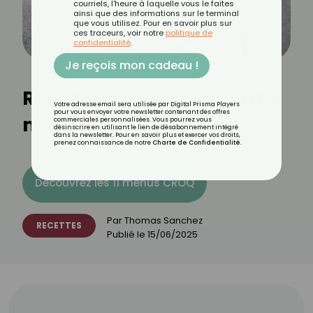
courriels, l'heure à laquelle vous le faites
ainsi que des informations sur le terminal
que vous utilisez. Pour en savoir plus sur
ces traceurs, voir notre
politique de
confidentialité
.
Je reçois mon cadeau !
Recette de quatre-quarts
Votre adresse email sera utilisée par Digital Prisma Players
pour vous envoyer votre newsletter contenant des offres
minceur
commerciales personnalisées. Vous pourrez vous
désinscrire en utilisant le lien de désabonnement intégré
dans la newsletter. Pour en savoir plus et exercer vos droits,
prenez connaissance de notre
Charte de Confidentialité
.
Découvrez les 11 menus CROQ
Par
Thomas Sanchez
RECETTES
Publié le
15/06/2025