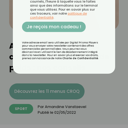
courriels, l'heure à laquelle vous le faites
ainsi que des informations sur le terminal
que vous utilisez. Pour en savoir plus sur
ces traceurs, voir notre
politique de
confidentialité
.
Je reçois mon cadeau !
Accepter son nouveau
Votre adresse email sera utilisée par Digital Prisma Players
pour vous envoyer votre newsletter contenant des offres
commerciales personnalisées. Vous pourrez vous
désinscrire en utilisant le lien de désabonnement intégré
corps après une perte de
dans la newsletter. Pour en savoir plus et exercer vos droits,
prenez connaissance de notre
Charte de Confidentialité
.
poids : nos conseils
Découvrez les 11 menus CROQ
Par
Amandine Vanstaevel
SPORT
Publié le
02/05/2022