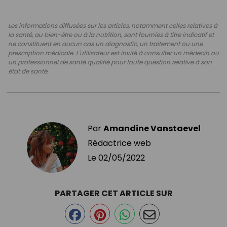
Les informations diffusées sur les articles, notamment celles relatives à
la santé, au bien-être ou à la nutrition, sont fournies à titre indicatif et
ne constituent en aucun cas un diagnostic, un traitement ou une
prescription médicale. L'utilisateur est invité à consulter un médecin ou
un professionnel de santé qualifié pour toute question relative à son
état de santé.
Par
Amandine Vanstaevel
Rédactrice web
Le
02/05/2022
PARTAGER CET ARTICLE SUR