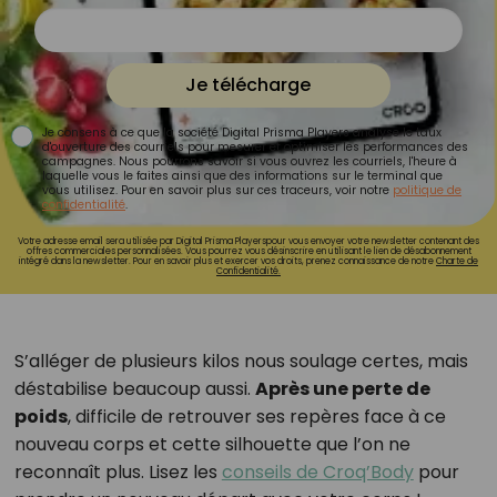
Je télécharge
Je consens à ce que la société Digital Prisma Players analyse le taux
d'ouverture des courriels pour mesurer et optimiser les performances des
campagnes. Nous pourrons savoir si vous ouvrez les courriels, l'heure à
laquelle vous le faites ainsi que des informations sur le terminal que
vous utilisez. Pour en savoir plus sur ces traceurs, voir notre
politique de
confidentialité
.
Votre adresse email sera utilisée par Digital Prisma Playerspour vous envoyer votre newsletter contenant des
offres commerciales personnalisées. Vous pourrez vous désinscrire en utilisant le lien de désabonnement
intégré dans la newsletter. Pour en savoir plus et exercer vos droits, prenez connaissance de notre
Charte de
Confidentialité.
S’alléger de plusieurs kilos nous soulage certes, mais
déstabilise beaucoup aussi.
Après une perte de
poids
, difficile de retrouver ses repères face à ce
nouveau corps et cette silhouette que l’on ne
reconnaît plus. Lisez les
conseils de Croq’Body
pour