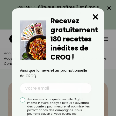
×
PROMO : -60% sur les offres 3 et 6 mois
×
avec le code CROQ60
Recevez
VOIR LA PROMO
gratuitement
180 recettes
inédites de
Accueil
Actus
Sport
CROQ !
Accepter Son Nouveau Corps Après Une Perte De Poids : Nos
Conseils
Ainsi que la newsletter promotionnelle
de CROQ.
Je consens à ce que la société Digital
Prisma Players analyse le taux d'ouverture
des courriels pour mesurer et optimiser les
performances des campagnes. Nous
pourrons savoir si vous ouvrez les