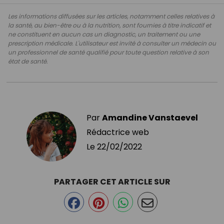
Les informations diffusées sur les articles, notamment celles relatives à
la santé, au bien-être ou à la nutrition, sont fournies à titre indicatif et
ne constituent en aucun cas un diagnostic, un traitement ou une
prescription médicale. L'utilisateur est invité à consulter un médecin ou
un professionnel de santé qualifié pour toute question relative à son
état de santé.
Par
Amandine Vanstaevel
Rédactrice web
Le
22/02/2022
PARTAGER CET ARTICLE SUR