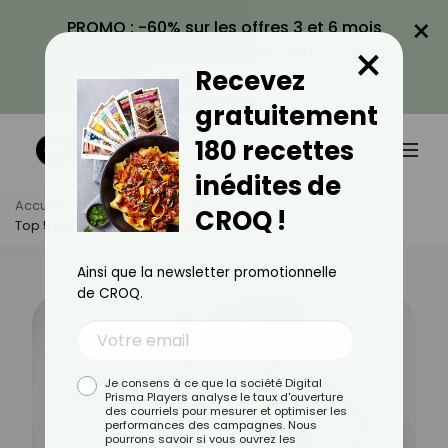
×
PROMO : -60% sur les offres 3 et 6 mois
×
avec le code CROQ60
Recevez
VOIR LA PROMO
gratuitement
180 recettes
inédites de
Accueil
Actus
Sport
CROQ !
Top 5 Des Exercices Pour Perdre Sa Culotte De Cheval
Ainsi que la newsletter promotionnelle
de CROQ.
Je consens à ce que la société Digital
Prisma Players analyse le taux d'ouverture
des courriels pour mesurer et optimiser les
performances des campagnes. Nous
pourrons savoir si vous ouvrez les