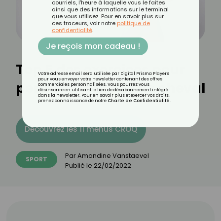
courriels, l'heure à laquelle vous le faites
ainsi que des informations sur le terminal
que vous utilisez. Pour en savoir plus sur
ces traceurs, voir notre
politique de
confidentialité
.
Je reçois mon cadeau !
Top 5 des exercices pour
Votre adresse email sera utilisée par Digital Prisma Players
pour vous envoyer votre newsletter contenant des offres
perdre sa culotte de cheval
commerciales personnalisées. Vous pourrez vous
désinscrire en utilisant le lien de désabonnement intégré
dans la newsletter. Pour en savoir plus et exercer vos droits,
prenez connaissance de notre
Charte de Confidentialité
.
Découvrez les 11 menus CROQ
Par
Amandine Vanstaevel
SPORT
Publié le
22/02/2022