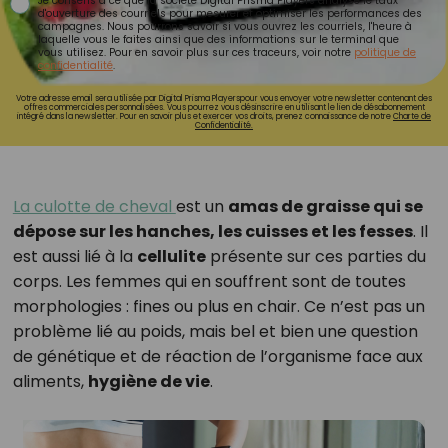
Je consens à ce que la société Digital Prisma Players analyse le taux
d'ouverture des courriels pour mesurer et optimiser les performances des
campagnes. Nous pourrons savoir si vous ouvrez les courriels, l'heure à
laquelle vous le faites ainsi que des informations sur le terminal que
vous utilisez. Pour en savoir plus sur ces traceurs, voir notre
politique de
confidentialité
.
Votre adresse email sera utilisée par Digital Prisma Playerspour vous envoyer votre newsletter contenant des
offres commerciales personnalisées. Vous pourrez vous désinscrire en utilisant le lien de désabonnement
intégré dans la newsletter. Pour en savoir plus et exercer vos droits, prenez connaissance de notre
Charte de
Confidentialité.
La culotte de cheval
est un
amas de graisse qui se
dépose sur les hanches, les cuisses et les fesses
. Il
est aussi lié à la
cellulite
présente sur ces parties du
corps. Les femmes qui en souffrent sont de toutes
morphologies : fines ou plus en chair. Ce n’est pas un
problème lié au poids, mais bel et bien une question
de génétique et de réaction de l’organisme face aux
aliments,
hygiène de vie
.