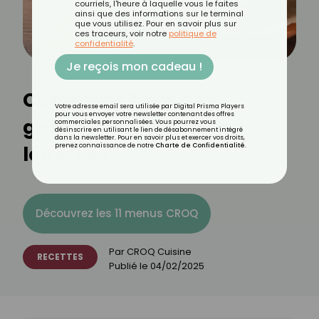
courriels, l'heure à laquelle vous le faites
ainsi que des informations sur le terminal
que vous utilisez. Pour en savoir plus sur
ces traceurs, voir notre
politique de
confidentialité
.
Je reçois mon cadeau !
Comment faire des
Votre adresse email sera utilisée par Digital Prisma Players
pour vous envoyer votre newsletter contenant des offres
galettes de légumes
commerciales personnalisées. Vous pourrez vous
désinscrire en utilisant le lien de désabonnement intégré
dans la newsletter. Pour en savoir plus et exercer vos droits,
légères ?
prenez connaissance de notre
Charte de Confidentialité
.
Découvrez les 11 menus CROQ
Par
CROQ Cuisine
RECETTES
Publié le
04/02/2025