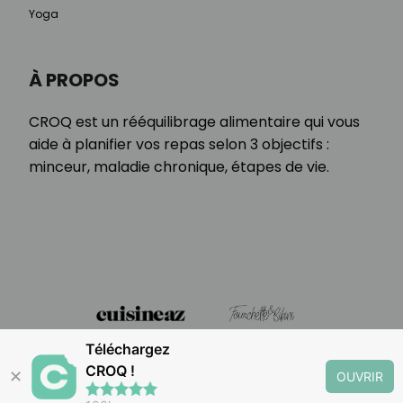
Yoga
À PROPOS
CROQ est un rééquilibrage alimentaire qui vous
aide à planifier vos repas selon 3 objectifs :
minceur, maladie chronique, étapes de vie.
Téléchargez
CROQ !
✕
OUVRIR