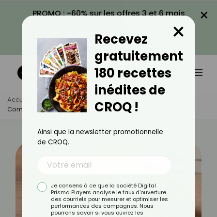
×
PROMO : -60% sur les offres 3 et 6 mois
×
avec le code CROQ60
Recevez
VOIR LA PROMO
gratuitement
180 recettes
inédites de
Accueil
Actus
Recettes
CROQ !
Comment Faire Des Galettes De Légumes Légères ?
Ainsi que la newsletter promotionnelle
de CROQ.
Je consens à ce que la société Digital
Prisma Players analyse le taux d'ouverture
des courriels pour mesurer et optimiser les
performances des campagnes. Nous
pourrons savoir si vous ouvrez les