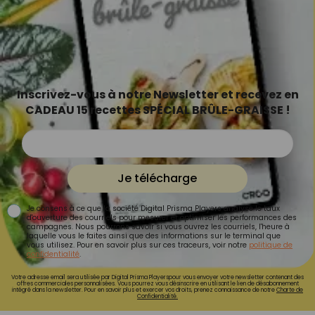
Inscrivez-vous à notre Newsletter et recevez en
CADEAU 15 recettes SPÉCIAL BRÛLE-GRAISSE !
Je télécharge
Je consens à ce que la société Digital Prisma Players analyse le taux
d'ouverture des courriels pour mesurer et optimiser les performances des
campagnes. Nous pourrons savoir si vous ouvrez les courriels, l'heure à
laquelle vous le faites ainsi que des informations sur le terminal que
vous utilisez. Pour en savoir plus sur ces traceurs, voir notre
politique de
confidentialité
.
Votre adresse email sera utilisée par Digital Prisma Playerspour vous envoyer votre newsletter contenant des
offres commerciales personnalisées. Vous pourrez vous désinscrire en utilisant le lien de désabonnement
intégré dans la newsletter. Pour en savoir plus et exercer vos droits, prenez connaissance de notre
Charte de
Confidentialité.