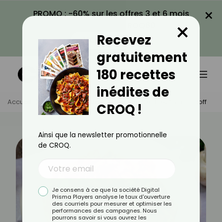
×
PROMO : -60% sur les offres 3 et 6 mois
×
avec le code CROQ60
Recevez
VOIR LA PROMO
gratuitement
180 recettes
inédites de
Accueil
Actus
Recettes
Recette De Boeuf Stroganoff
CROQ !
Ainsi que la newsletter promotionnelle
de CROQ.
Je consens à ce que la société Digital
Prisma Players analyse le taux d'ouverture
des courriels pour mesurer et optimiser les
performances des campagnes. Nous
pourrons savoir si vous ouvrez les