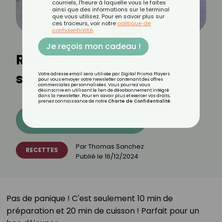
courriels, l'heure à laquelle vous le faites
ainsi que des informations sur le terminal
que vous utilisez. Pour en savoir plus sur
ces traceurs, voir notre
politique de
confidentialité
.
Je reçois mon cadeau !
Recette de boeuf
stroganoff
Votre adresse email sera utilisée par Digital Prisma Players
pour vous envoyer votre newsletter contenant des offres
commerciales personnalisées. Vous pourrez vous
désinscrire en utilisant le lien de désabonnement intégré
dans la newsletter. Pour en savoir plus et exercer vos droits,
prenez connaissance de notre
Charte de Confidentialité
.
Découvrez les 11 menus CROQ
Par
Thomas Sanchez
RECETTES
Publié le
16/12/2024
⁣Pas de panique ! C'est seulement 10 min de
préparation et 20 min de cuisson ! Parfait pour un