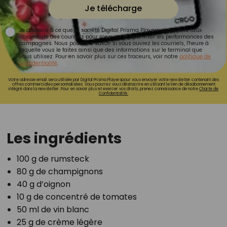
Je télécharge
Je consens à ce que la société Digital Prisma Players analyse le taux
d'ouverture des courriels pour mesurer et optimiser les performances des
campagnes. Nous pourrons savoir si vous ouvrez les courriels, l'heure à
laquelle vous le faites ainsi que des informations sur le terminal que
vous utilisez. Pour en savoir plus sur ces traceurs, voir notre
politique de
confidentialité
.
Votre adresse email sera utilisée par Digital Prisma Playerspour vous envoyer votre newsletter contenant des
offres commerciales personnalisées. Vous pourrez vous désinscrire en utilisant le lien de désabonnement
intégré dans la newsletter. Pour en savoir plus et exercer vos droits, prenez connaissance de notre
Charte de
Confidentialité.
Les ingrédients
100 g de rumsteck
80 g de champignons
40 g d’oignon
10 g de concentré de tomates
50 ml de vin blanc
25 g de crème légère