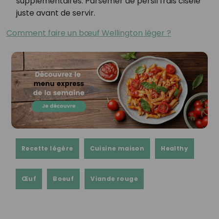
supplémentaires. Parsemer de persil frais ciselé
juste avant de servir.⁣
Comment faire un bœuf Wellington léger ?
Recette légère
Cuisine maison
Healthy
Œuf
Boeuf
Viande rouge