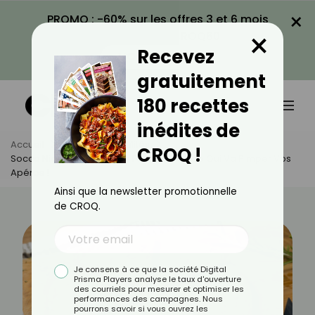
×
PROMO : -60% sur les offres 3 et 6 mois
×
avec le code CROQ60
Recevez
VOIR LA PROMO
gratuitement
180 recettes
inédites de
Accueil
Actus
Actualités
CROQ !
Socca Niçoise : La Recette Facile Et Rapide Qui Va Pimper Vos
Apéros !
Ainsi que la newsletter promotionnelle
de CROQ.
Je consens à ce que la société Digital
Prisma Players analyse le taux d'ouverture
des courriels pour mesurer et optimiser les
performances des campagnes. Nous
pourrons savoir si vous ouvrez les