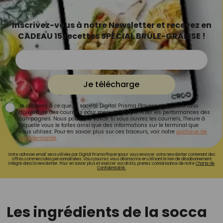
Inscrivez-vous à notre Newsletter et recevez en
CADEAU 15 recettes SPÉCIAL BRÛLE-GRAISSE !
Je télécharge
Je consens à ce que la société Digital Prisma Players analyse le taux
d'ouverture des courriels pour mesurer et optimiser les performances des
campagnes. Nous pourrons savoir si vous ouvrez les courriels, l'heure à
laquelle vous le faites ainsi que des informations sur le terminal que
vous utilisez. Pour en savoir plus sur ces traceurs, voir notre
politique de
confidentialité
.
Votre adresse email sera utilisée par Digital Prisma Playerspour vous envoyer votre newsletter contenant des
offres commerciales personnalisées. Vous pourrez vous désinscrire en utilisant le lien de désabonnement
intégré dans la newsletter. Pour en savoir plus et exercer vos droits, prenez connaissance de notre
Charte de
Confidentialité.
Les ingrédients de la socca