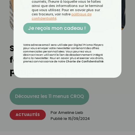
courriels, l'heure à laquelle vous le faites
ainsi que des informations sur le terminal
que vous utilisez. Pour en savoir plus sur
ces traceurs, voir notre
politique de
confidentialité
.
Je reçois mon cadeau !
Socca niçoise : la recette
Votre adresse email sera utilisée par Digital Prisma Players
pour vous envoyer votre newsletter contenant des offres
commerciales personnalisées. Vous pourrez vous
désinscrire en utilisant le lien de désabonnement intégré
facile et rapide qui va
dans la newsletter. Pour en savoir plus et exercer vos droits,
prenez connaissance de notre
Charte de Confidentialité
.
pimper vos apéros !
Découvrez les 11 menus CROQ
Par
Ameline Lieb
ACTUALITÉS
Publié le
15/09/2024