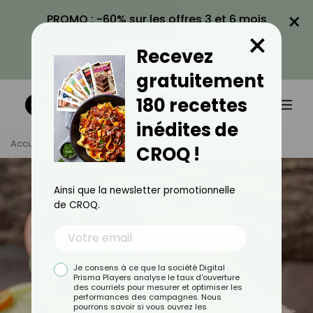
×
PROMO : -60% sur les offres 3 et 6 mois
×
avec le code CROQ60
Recevez
VOIR LA PROMO
gratuitement
180 recettes
inédites de
Accueil
Tag
Boisson
CROQ !
Ainsi que la newsletter promotionnelle
de CROQ.
Je consens à ce que la société Digital
Prisma Players analyse le taux d'ouverture
des courriels pour mesurer et optimiser les
performances des campagnes. Nous
pourrons savoir si vous ouvrez les