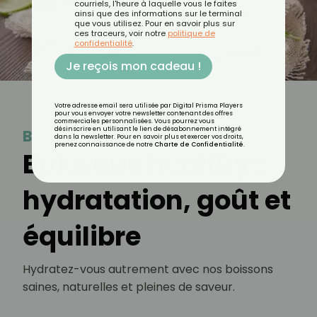
courriels, l'heure à laquelle vous le faites
ainsi que des informations sur le terminal
que vous utilisez. Pour en savoir plus sur
ces traceurs, voir notre
politique de
confidentialité
.
Je reçois mon cadeau !
Votre adresse email sera utilisée par Digital Prisma Players
pour vous envoyer votre newsletter contenant des offres
commerciales personnalisées. Vous pourrez vous
désinscrire en utilisant le lien de désabonnement intégré
Boisson
dans la newsletter. Pour en savoir plus et exercer vos droits,
prenez connaissance de notre
Charte de Confidentialité
.
Boissons healthy :
hydratation, goût et
équilibre
Hydratez-vous autrement avec nos boissons
saines, naturelles et pleines de saveur.