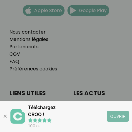
Apple Store
Google Play
Nous contacter
Mentions légales
Partenariats
CGV
FAQ
Préférences cookies
LIENS UTILES
LES ACTUS
Téléchargez
Accueil
Actualités
CROQ !
Programme
Astuces culinaires
✕
OUVRIR
Tarifs
Alimentation
100k+
Témoignages
Bien-être