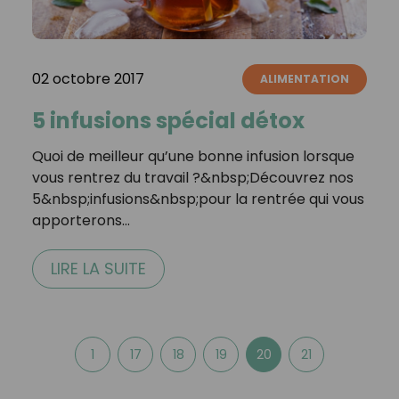
02 octobre 2017
ALIMENTATION
5 infusions spécial détox
Quoi de meilleur qu’une bonne infusion lorsque
vous rentrez du travail ?&nbsp;Découvrez nos
5&nbsp;infusions&nbsp;pour la rentrée qui vous
apporterons…
LIRE LA SUITE
1
17
18
19
20
21