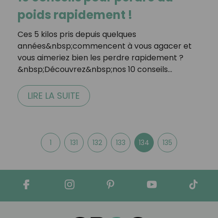
poids rapidement !
Ces 5 kilos pris depuis quelques
années&nbsp;commencent à vous agacer et
vous aimeriez bien les perdre rapidement ?
&nbsp;Découvrez&nbsp;nos 10 conseils…
LIRE LA SUITE
1
131
132
133
134
135