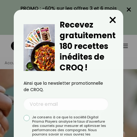
×
PROMO : -60% sur les offres 3 et 6 mois
×
avec le code CROQ60
Recevez
VOIR LA PROMO
gratuitement
180 recettes
inédites de
Accueil
Tag
Minceur
CROQ !
Ainsi que la newsletter promotionnelle
de CROQ.
Minceur
Je consens à ce que la société Digital
Prisma Players analyse le taux d'ouverture
des courriels pour mesurer et optimiser les
performances des campagnes. Nous
TOUS
ACTUALITÉS
pourrons savoir si vous ouvrez les