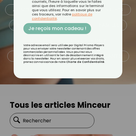
courriels, l'heure à laquelle vous le faites
ainsi que des informations sur le terminal
ALIMENTATION
ASTUCES CULINAIRES
que vous utilisez. Pour en savoir plus sur
ces traceurs, voir notre
politique de
confidentialité
.
BEAUTÉ
BIEN-ÊTRE
FAMILLE
Je reçois mon cadeau !
MINCEUR
PSYCHOLOGIE
Votre adresse email sera utilisée par Digital Prisma Players
pour vous envoyer votre newsletter contenant des offres
commerciales personnalisées. Vous pourrez vous
QUOTIDIEN
RECETTES
SANTÉ
désinscrire en utilisant le lien de désabonnement intégré
dans la newsletter. Pour en savoir plus et exercer vos droits,
prenez connaissance de notre
Charte de Confidentialité
.
SPORT
Tous les articles Minceur