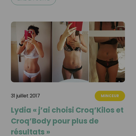
31 juillet 2017
MINCEUR
Lydia « j’ai choisi Croq’Kilos et
Croq’Body pour plus de
résultats »