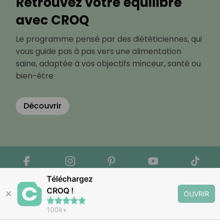
Retrouvez votre équilibre
avec CROQ
Le programme pensé par des diététiciennes, qui
vous guide pas à pas vers une alimentation
saine, adaptée à vos objectifs minceur, santé ou
bien-être
Découvrir
Téléchargez
CROQ !
✕
OUVRIR
100k+