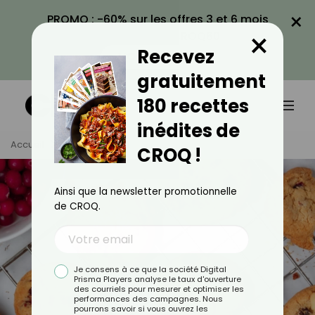
×
PROMO : -60% sur les offres 3 et 6 mois
×
avec le code CROQ60
Recevez
VOIR LA PROMO
gratuitement
180 recettes
inédites de
Accueil
Tag
Cookie
CROQ !
Ainsi que la newsletter promotionnelle
de CROQ.
Je consens à ce que la société Digital
Prisma Players analyse le taux d'ouverture
des courriels pour mesurer et optimiser les
performances des campagnes. Nous
pourrons savoir si vous ouvrez les