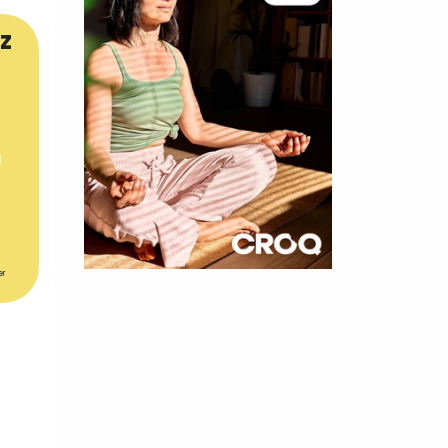
z
er
×
t 180
 CROQ
nnelle de