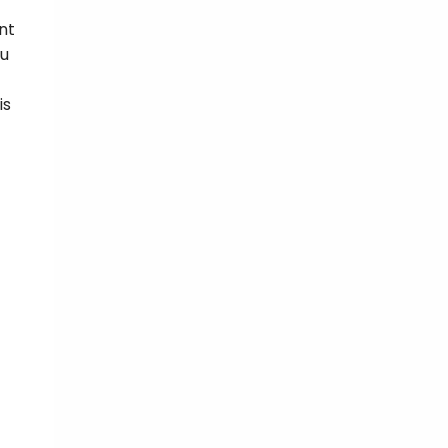
nt
au
is