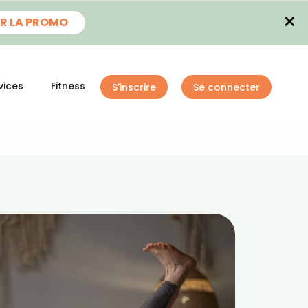
×
R LA PROMO
vices
Fitness
S'inscrire
Se connecter