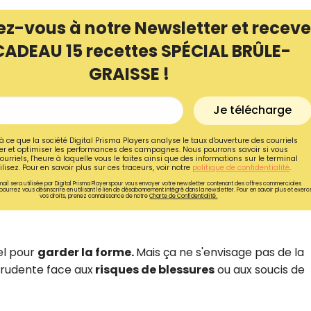
ez-vous à notre Newsletter et receve
CADEAU 15 recettes SPÉCIAL BRÛLE-
GRAISSE !
Je télécharge
à ce que la société Digital Prisma Players analyse le taux d'ouverture des courriels
r et optimiser les performances des campagnes. Nous pourrons savoir si vous
ourriels, l'heure à laquelle vous le faites ainsi que des informations sur le terminal
lisez. Pour en savoir plus sur ces traceurs, voir notre
politique de confidentialité
.
ail sera utilisée par Digital Prisma Playerspour vous envoyer votre newsletter contenant des offres commerciales
pourrez vous désinscrire en utilisant le lien de désabonnement intégré dans la newsletter. Pour en savoir plus et exerc
vos droits, prenez connaissance de notre
Charte de Confidentialité.
Recevez gratuitemen
recettes inédites de
el pour
garder la forme.
Mais ça ne s'envisage pas de la
prudente face aux
risques de blessures
ou aux soucis de
!
Ainsi que la newsletter promotio