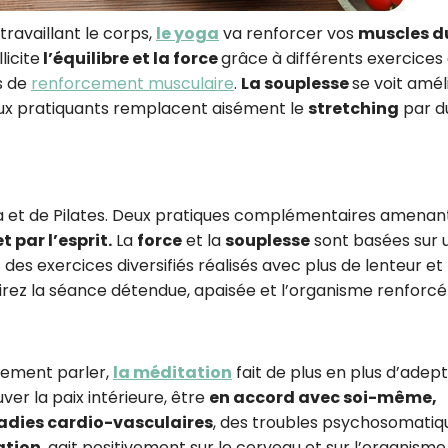
travaillant le corps,
le yoga
va renforcer vos
muscles d
licite
l’équilibre et la force
grâce à différents exercices
rs de
renforcement musculaire
.
La souplesse
se voit amél
eux pratiquants remplacent aisément le
stretching
par d
 et de Pilates. Deux pratiques complémentaires amenan
t par l’esprit.
La
force
et la
souplesse
sont basées sur 
es exercices diversifiés réalisés avec plus de lenteur et
nirez la séance détendue, apaisée et l’organisme renforcé
ement parler,
la méditation
fait de plus en plus d’adept
uver la paix intérieure, être
en accord avec soi-même,
dies cardio-vasculaires
, des troubles psychosomatiq
ation
, agit positivement sur le cerveau et sur l’organism