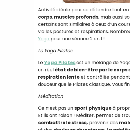
Activité idéale pour se détendre tout en 
corps
,
muscles profonds
, mais aussi sol
certains sont similaires à ceux d’un cou
via les postures et respirations. Nombr
Yoga
pour une séance 2 en 1 !
Le Yoga Pilates
Le
Yoga Pilates
est un mélange de Yoga
un réel
état de bien-être par le corps e
respiration lente
et contrôlée pendant d
douceur que le Pilates classique. Vous fi
Méditation
Ce n’est pas un
sport physique
à propr
Et ils ont raison ! Méditer, permet de tro
combattre le stress,
prévenir des
mala
et des
douleurs chroniques
.
La médit