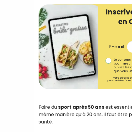
Inscriv
en 
E-mail
Je consens 
pour mesure
ouvrez les c
que vous uti
Votre adresse em
personnalisées. Vous 
Faire du
sport après 50 ans
est essenti
même manière qu’à 20 ans, il faut être 
santé.