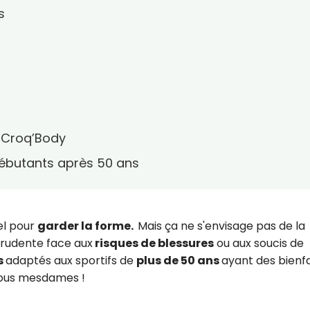
s
 Croq’Body
débutants après 50 ans
el pour
garder la forme.
Mais ça ne s'envisage pas de la
prudente face aux
risques de blessures
ou aux soucis de
s
adaptés aux sportifs de
plus de 50 ans
ayant des bienfa
ous mesdames !