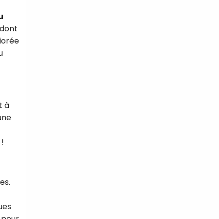
u
 dont
iorée
u
t à
une
 !
es.
ues
e pour