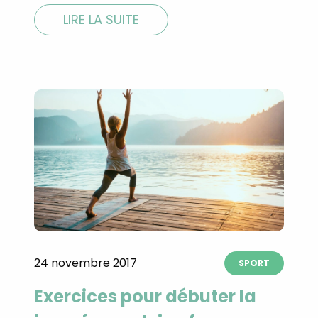
LIRE LA SUITE
Recevez gratuitemen
recettes inédites de
24 novembre 2017
SPORT
!
Exercices pour débuter la
Ainsi que la newsletter promotio