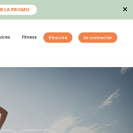
×
R LA PROMO
vices
Fitness
S'inscrire
Se connecter