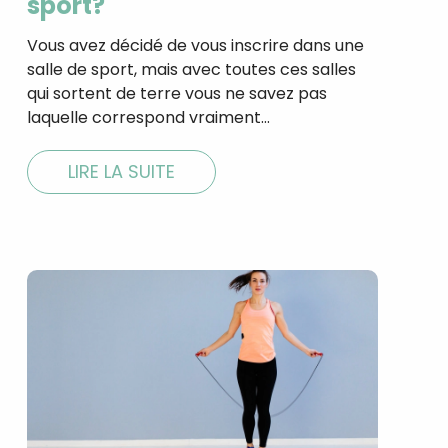
sport?
Vous avez décidé de vous inscrire dans une
salle de sport, mais avec toutes ces salles
qui sortent de terre vous ne savez pas
tal
laquelle correspond vraiment…
verture
iser les
us
LIRE LA SUITE
urriels,
i que
e vous
traceurs,
é
.
rs pour vous
es
t le lien de
r plus et
de