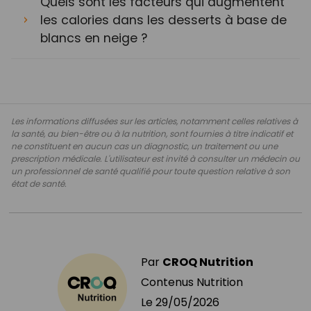
Quels sont les facteurs qui augmentent
les calories dans les desserts à base de
blancs en neige ?
Les informations diffusées sur les articles, notamment celles relatives à
la santé, au bien-être ou à la nutrition, sont fournies à titre indicatif et
ne constituent en aucun cas un diagnostic, un traitement ou une
prescription médicale. L'utilisateur est invité à consulter un médecin ou
un professionnel de santé qualifié pour toute question relative à son
état de santé.
Par
CROQ Nutrition
Contenus Nutrition
Le
29/05/2026