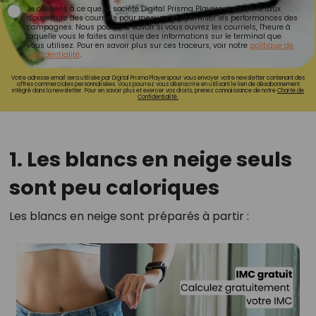
Je consens à ce que la société Digital Prisma Players analyse le taux
d'ouverture des courriels pour mesurer et optimiser les performances des
campagnes. Nous pourrons savoir si vous ouvrez les courriels, l'heure à
laquelle vous le faites ainsi que des informations sur le terminal que
vous utilisez. Pour en savoir plus sur ces traceurs, voir notre
politique de
confidentialité
.
Votre adresse email sera utilisée par Digital Prisma Playerspour vous envoyer votre newsletter contenant des
offres commerciales personnalisées. Vous pourrez vous désinscrire en utilisant le lien de désabonnement
intégré dans la newsletter. Pour en savoir plus et exercer vos droits, prenez connaissance de notre
Charte de
Confidentialité.
1. Les blancs en neige seuls
sont peu caloriques
Les blancs en neige sont préparés à partir :