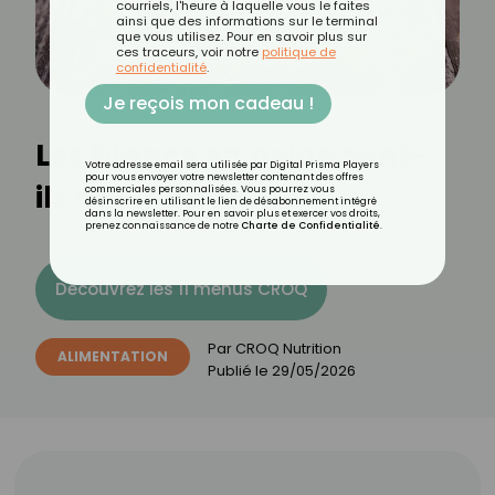
courriels, l'heure à laquelle vous le faites
ainsi que des informations sur le terminal
que vous utilisez. Pour en savoir plus sur
ces traceurs, voir notre
politique de
confidentialité
.
Je reçois mon cadeau !
Les blancs en neige sont-
Votre adresse email sera utilisée par Digital Prisma Players
pour vous envoyer votre newsletter contenant des offres
ils caloriques ?
commerciales personnalisées. Vous pourrez vous
désinscrire en utilisant le lien de désabonnement intégré
dans la newsletter. Pour en savoir plus et exercer vos droits,
prenez connaissance de notre
Charte de Confidentialité
.
Découvrez les 11 menus CROQ
Par
CROQ Nutrition
ALIMENTATION
Publié le
29/05/2026