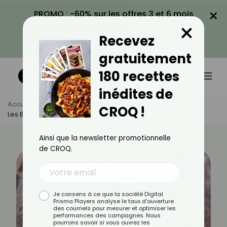
×
PROMO : -60% sur les offres 3 et 6 mois
×
avec le code CROQ60
Recevez
VOIR LA PROMO
gratuitement
180 recettes
inédites de
Accueil
Actus
Alimentation
CROQ !
Les Blancs En Neige Sont-Ils Caloriques ?
Ainsi que la newsletter promotionnelle
de CROQ.
Je consens à ce que la société Digital
Prisma Players analyse le taux d'ouverture
des courriels pour mesurer et optimiser les
performances des campagnes. Nous
pourrons savoir si vous ouvrez les