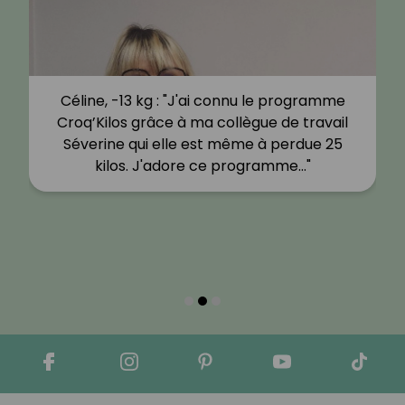
Céline, -13 kg : "J'ai connu le programme
Croq’Kilos grâce à ma collègue de travail
Séverine qui elle est même à perdue 25
kilos. J'adore ce programme…"