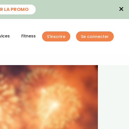
×
R LA PROMO
vices
Fitness
S'inscrire
Se connecter