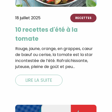
CROQ.
18 juillet 2025
RECETTES
Je consens à ce que la société Digi
10 recettes d'été à la
Prisma Players analyse le taux d'ou
des courriels pour mesurer et optim
tomate
performances des campagnes. No
pourrons savoir si vous ouvrez les co
Rouge, jaune, orange, en grappes, cœur
l'heure à laquelle vous le faites ains
de bœuf ou cerise, la tomate est la star
des informations sur le terminal qu
utilisez. Pour en savoir plus sur ces 
incontestée de l’été. Rafraîchissante,
voir notre
politique de confidentialit
juteuse, pleine de goût et peu…
Je reçois mon cadeau !
LIRE LA SUITE
Votre adresse email sera utilisée par Digital Prisma Playe
envoyer votre newsletter contenant des offres commercial
personnalisées. Vous pourrez vous désinscrire en utilisan
désabonnement intégré dans la newsletter. Pour en savoi
exercer vos droits, prenez connaissance de notre
Charte 
Confidentialité
.