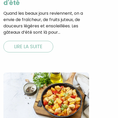
d'été
Quand les beaux jours reviennent, on a
envie de fraîcheur, de fruits juteux, de
douceurs légères et ensoleillées. Les
gâteaux d’été sont là pour…
LIRE LA SUITE
×
t 180
 CROQ
nnelle de