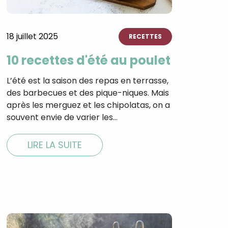
18 juillet 2025
RECETTES
tal
10 recettes d'été au poulet
verture
iser les
L’été est la saison des repas en terrasse,
us
des barbecues et des pique-niques. Mais
urriels,
i que
après les merguez et les chipolatas, on a
e vous
souvent envie de varier les…
traceurs,
é
.
LIRE LA SUITE
rs pour vous
es
t le lien de
r plus et
de