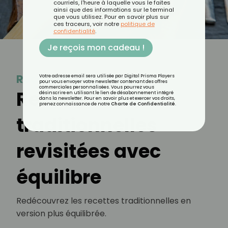
courriels, l'heure à laquelle vous le faites
ainsi que des informations sur le terminal
que vous utilisez. Pour en savoir plus sur
ces traceurs, voir notre
politique de
confidentialité
.
Je reçois mon cadeau !
Recette traditionnelle
Votre adresse email sera utilisée par Digital Prisma Players
pour vous envoyer votre newsletter contenant des offres
commerciales personnalisées. Vous pourrez vous
Recettes
désinscrire en utilisant le lien de désabonnement intégré
dans la newsletter. Pour en savoir plus et exercer vos droits,
prenez connaissance de notre
Charte de Confidentialité
.
traditionnelles
revisitées avec
équilibre
Redécouvrez les recettes traditionnelles en
version plus équilibrée.