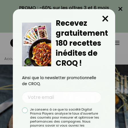
×
PROMO : -60% sur les offres 3 et 6 mois
×
avec le code CROQ60
Recevez
VOIR LA PROMO
gratuitement
180 recettes
inédites de
Accueil
Tag
Recette Traditionnelle
CROQ !
Ainsi que la newsletter promotionnelle
de CROQ.
Je consens à ce que la société Digital
Prisma Players analyse le taux d'ouverture
des courriels pour mesurer et optimiser les
performances des campagnes. Nous
pourrons savoir si vous ouvrez les