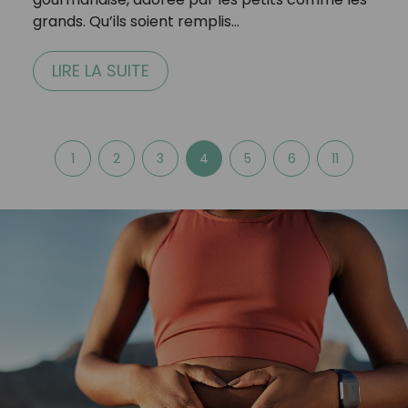
grands. Qu’ils soient remplis…
LIRE LA SUITE
1
2
3
4
5
6
11