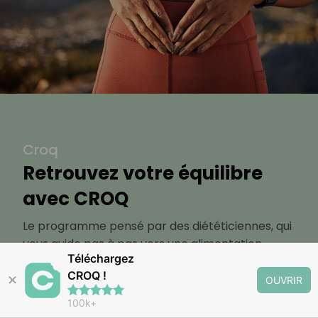
Croq
Retrouvez votre équilibre
avec CROQ
Le programme pensé par des diététiciennes, qui
vous guide pas à pas vers une alimentation
Téléchargez
saine, adaptée à vos objectifs minceur, santé ou
CROQ !
bien-être
✕
OUVRIR
100k+